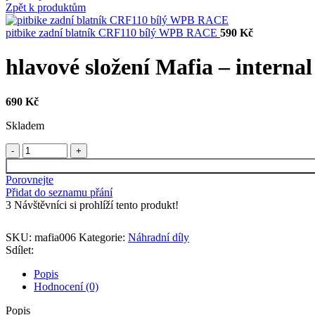
Zpět k produktům
pitbike zadní blatník CRF110 bílý WPB RACE
590
Kč
hlavové složení Mafia – internal
690
Kč
Skladem
hlavové
složení
Mafia
Porovnejte
-
Přidat do seznamu přání
internal
3
Návštěvníci si prohlíží tento produkt!
headset
množství
SKU:
mafia006
Kategorie:
Náhradní díly
Sdílet:
Popis
Hodnocení (0)
Popis