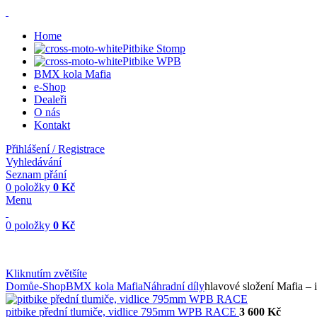
Home
Pitbike Stomp
Pitbike WPB
BMX kola Mafia
e-Shop
Dealeři
O nás
Kontakt
Přihlášení / Registrace
Vyhledávání
Seznam přání
0
položky
0
Kč
Menu
0
položky
0
Kč
Kliknutím zvětšíte
Domů
e-Shop
BMX kola Mafia
Náhradní díly
hlavové složení Mafia – i
pitbike přední tlumiče, vidlice 795mm WPB RACE
3 600
Kč