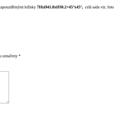
e zapouzdřenými ložisky
7HxØ41.8xØ30.2×45°x45°,
celá sada viz. foto
ou označeny
*