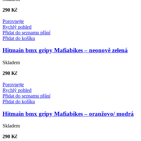
290
Kč
Porovnejte
Rychlý pohled
Přidat do seznamu přání
Přidat do košíku
Hitmain bmx gripy Mafiabikes – neonově zelená
Skladem
290
Kč
Porovnejte
Rychlý pohled
Přidat do seznamu přání
Přidat do košíku
Hitmain bmx gripy Mafiabikes – oranžovo/ modrá
Skladem
290
Kč