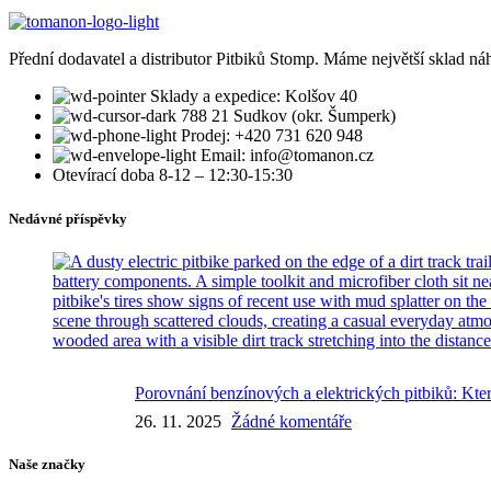
Přední dodavatel a distributor Pitbiků Stomp. Máme největší sklad náh
Sklady a expedice: Kolšov 40
788 21 Sudkov (okr. Šumperk)
Prodej: +420 731 620 948
Email: info@tomanon.cz
Otevírací doba 8-12 – 12:30-15:30
Nedávné příspěvky
Porovnání benzínových a elektrických pitbiků: Kter
26. 11. 2025
Žádné komentáře
Naše značky