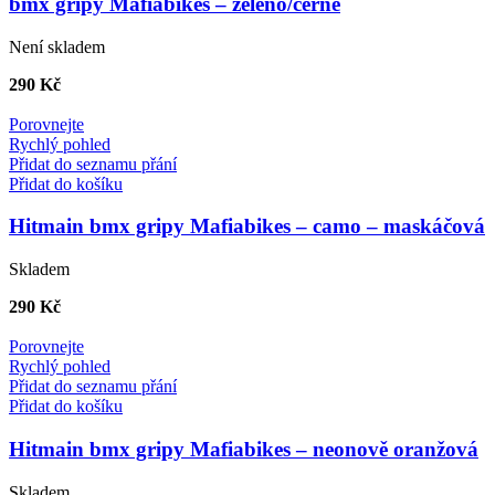
bmx gripy Mafiabikes – zeleno/černé
Není skladem
290
Kč
Porovnejte
Rychlý pohled
Přidat do seznamu přání
Přidat do košíku
Hitmain bmx gripy Mafiabikes – camo – maskáčová
Skladem
290
Kč
Porovnejte
Rychlý pohled
Přidat do seznamu přání
Přidat do košíku
Hitmain bmx gripy Mafiabikes – neonově oranžová
Skladem