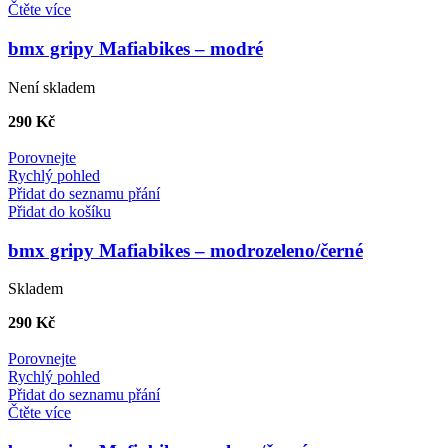
Čtěte více
bmx gripy Mafiabikes – modré
Není skladem
290
Kč
Porovnejte
Rychlý pohled
Přidat do seznamu přání
Přidat do košíku
bmx gripy Mafiabikes – modrozeleno/černé
Skladem
290
Kč
Porovnejte
Rychlý pohled
Přidat do seznamu přání
Čtěte více