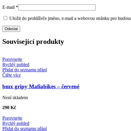
E-mail
*
Uložit do prohlížeče jméno, e-mail a webovou stránku pro budou
Související produkty
Porovnejte
Rychlý pohled
Přidat do seznamu přání
Čtěte více
bmx gripy Mafiabikes – červené
Není skladem
290
Kč
Porovnejte
Rychlý pohled
Přidat do seznamu přání