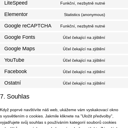
LiteSpeed
Funkční, nezbytně nutné
Elementor
Statistics (anonymous)
Google reCAPTCHA
Funkční, nezbytně nutné
Google Fonts
Účel čekající na zjištění
Google Maps
Účel čekající na zjištění
YouTube
Účel čekající na zjištění
Facebook
Účel čekající na zjištění
Ostatní
Účel čekající na zjištění
7. Souhlas
Když poprvé navštívíte náš web, ukážeme vám vyskakovací okno
s vysvětlením o cookies. Jakmile kliknete na "Uložit předvolby",
vyjadřujete svůj souhlas s používáním kategorií souborů cookies