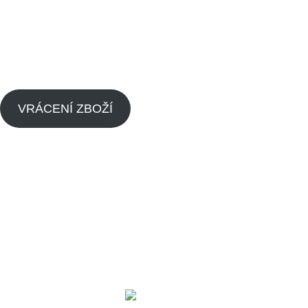
Blog
Zpětný odběr výrobků s ukončenou životností
Zásady cookies (EU)
VRÁCENÍ ZBOŽÍ
Menu
Náhradní díly pitbike
Náhradní díly pitbike motorů
O nás
Dealeři
Kontaktujte nás
Made by
Analyze
Today
2024
SEO Agency
.