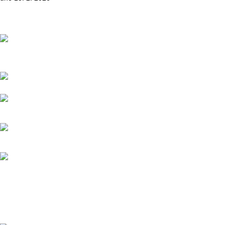
Přední dodavatel a distributor Pitbiků Stomp. Máme největší
sklad náhradních dílů na Pitbike.
Sklady a expedice: Kolšov 40
788 21 Sudkov (okr. Šumperk)
Prodej: +420 731 620 948
Email: info@tomanon.cz
Otevírací doba 8-12 – 12:30-15:30
Nedávné příspěvky