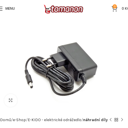
0
MENU
0
K
Kliknutím zvětšíte
Domů
e-Shop
E-KIDO - elektrické odrážedlo
náhradní díly