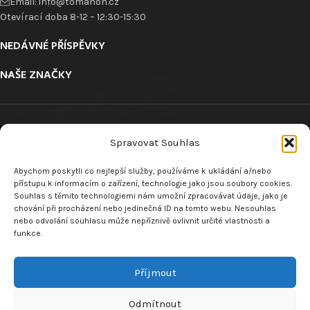
Email: info@tomanon.cz
Otevírací doba 8-12 – 12:30-15:30
NEDÁVNÉ PŘÍSPĚVKY
NAŠE ZNAČKY
Spravovat Souhlas
Abychom poskytli co nejlepší služby, používáme k ukládání a/nebo
ODKAZY
přístupu k informacím o zařízení, technologie jako jsou soubory cookies.
Souhlas s těmito technologiemi nám umožní zpracovávat údaje, jako je
chování při procházení nebo jedinečná ID na tomto webu. Nesouhlas
nebo odvolání souhlasu může nepříznivě ovlivnit určité vlastnosti a
funkce.
VRÁCENÍ ZBOŽÍ
Příjmout
MENU
Odmítnout
Made by
Analyze
Today
2024
SEO Agency
.