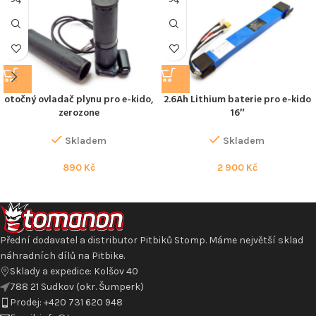
otočný ovladač plynu pro e-kido,
2.6Ah Lithium baterie pro e-kido
zerozone
16″
Skladem
Skladem
890
Kč
2 900
Kč
Přední dodavatel a distributor Pitbiků Stomp. Máme největší sklad
náhradních dílů na Pitbike.
Sklady a expedice: Kolšov 40
788 21 Sudkov (okr. Šumperk)
Prodej: +420 731 620 948