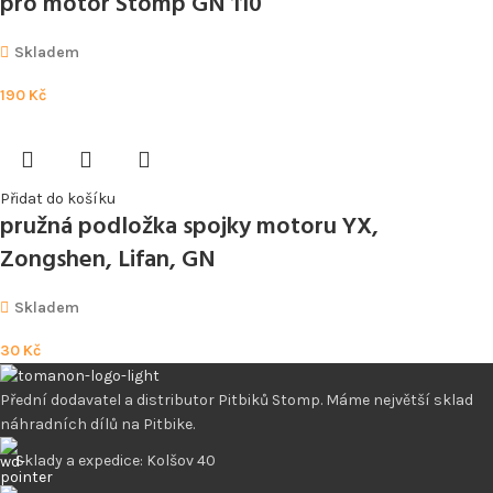
pro motor Stomp GN 110
Skladem
190
Kč
Přidat do košíku
pružná podložka spojky motoru YX,
Zongshen, Lifan, GN
Skladem
30
Kč
Přední dodavatel a distributor Pitbiků Stomp. Máme největší sklad
náhradních dílů na Pitbike.
Sklady a expedice: Kolšov 40