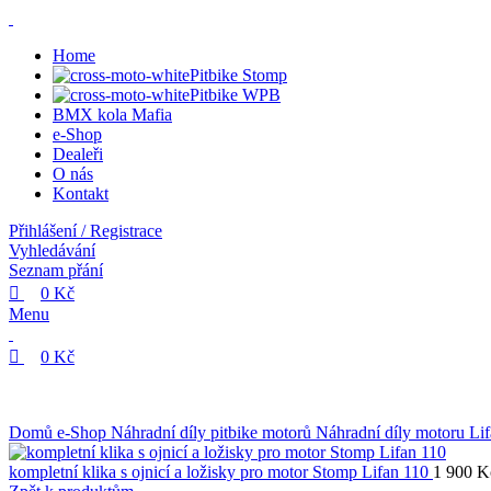
0
0
0
Home
Pitbike Stomp
Pitbike WPB
BMX kola Mafia
e-Shop
Dealeři
O nás
Kontakt
Přihlášení / Registrace
Vyhledávání
Seznam přání
0
Kč
Menu
0
Kč
Domů
e-Shop
Náhradní díly pitbike motorů
Náhradní díly motoru Li
kompletní klika s ojnicí a ložisky pro motor Stomp Lifan 110
1 900
K