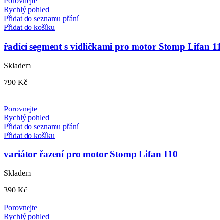
Porovnejte
Rychlý pohled
Přidat do seznamu přání
Přidat do košíku
řadící segment s vidličkami pro motor Stomp Lifan 1
Skladem
790
Kč
Porovnejte
Rychlý pohled
Přidat do seznamu přání
Přidat do košíku
variátor řazení pro motor Stomp Lifan 110
Skladem
390
Kč
Porovnejte
Rychlý pohled