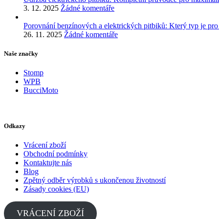
3. 12. 2025
Žádné komentáře
Porovnání benzínových a elektrických pitbiků: Který typ je pro
26. 11. 2025
Žádné komentáře
Naše značky
Stomp
WPB
BucciMoto
Odkazy
Vrácení zboží
Obchodní podmínky
Kontaktujte nás
Blog
Zpětný odběr výrobků s ukončenou životností
Zásady cookies (EU)
VRÁCENÍ ZBOŽÍ