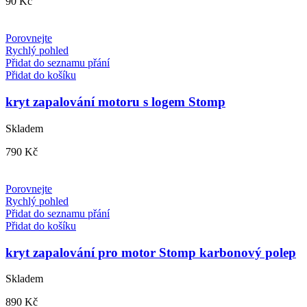
90
Kč
Porovnejte
Rychlý pohled
Přidat do seznamu přání
Přidat do košíku
kryt zapalování motoru s logem Stomp
Skladem
790
Kč
Porovnejte
Rychlý pohled
Přidat do seznamu přání
Přidat do košíku
kryt zapalování pro motor Stomp karbonový polep
Skladem
890
Kč