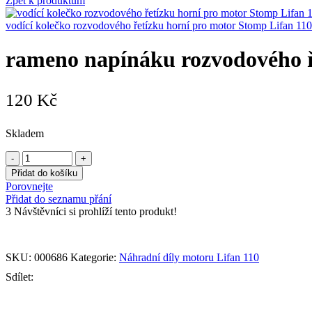
Zpět k produktům
vodící kolečko rozvodového řetízku horní pro motor Stomp Lifan 11
rameno napínáku rozvodového ř
120
Kč
Skladem
rameno
napínáku
Přidat do košíku
rozvodového
Porovnejte
řetízku
Přidat do seznamu přání
pro
3
Návštěvníci si prohlíží tento produkt!
motor
Stomp
Lifan
110
SKU:
000686
Kategorie:
Náhradní díly motoru Lifan 110
množství
Sdílet: