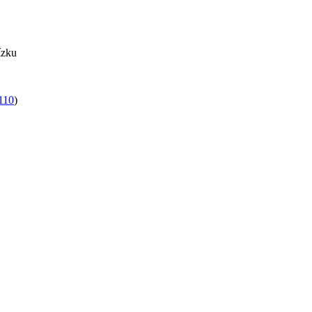
ízku
110
)