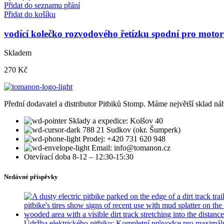
Přidat do seznamu přání
Přidat do košíku
vodící kolečko rozvodového řetízku spodní pro moto
Skladem
270
Kč
Přední dodavatel a distributor Pitbiků Stomp. Máme největší sklad náh
Sklady a expedice: Kolšov 40
788 21 Sudkov (okr. Šumperk)
Prodej: +420 731 620 948
Email: info@tomanon.cz
Otevírací doba 8-12 – 12:30-15:30
Nedávné příspěvky
Údržba elektrického pitbiku: Kompletní průvodce pro maximál