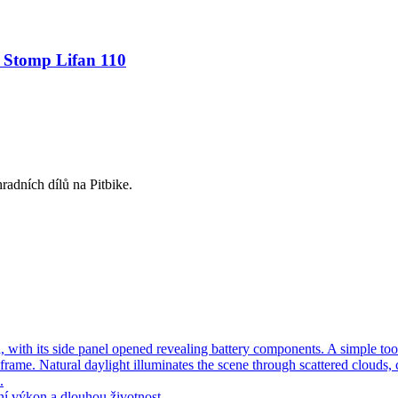
r Stomp Lifan 110
radních dílů na Pitbike.
ní výkon a dlouhou životnost