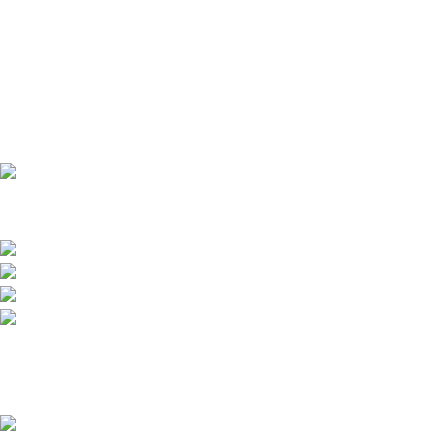
Přední dodavatel a distributor Pitbiků Stomp. Máme největší
sklad náhradních dílů na Pitbike.
Sklady a expedice: Kolšov 40
788 21 Sudkov (okr. Šumperk)
Prodej: +420 731 620 948
Email: info@tomanon.cz
Otevírací doba 8-12 – 12:30-15:30
Nedávné příspěvky
Údržba elektrického pitbiku:
Kompletní průvodce pro