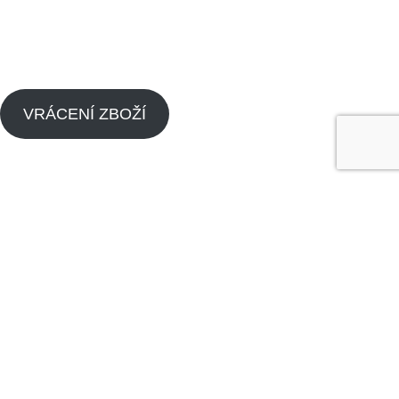
Zpětný odběr výrobků s ukončenou životností
Zásady cookies (EU)
VRÁCENÍ ZBOŽÍ
Menu
Náhradní díly pitbike
Náhradní díly pitbike motorů
O nás
Dealeři
Kontaktujte nás
Made by
Analyze
Today
2024
SEO Agency
.
Obchod