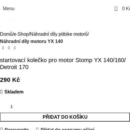
0
Menu
0
K
Kliknutím zvětšíte
Domů
e-Shop
Náhradní díly pitbike motorů
Náhradní díly motoru YX 140
startovací kolečko pro motor Stomp YX 140/160/
Detroit 170
290
Kč
Skladem
PŘIDAT DO KOŠÍKU
Porovnejte
Přidat do seznamu přání