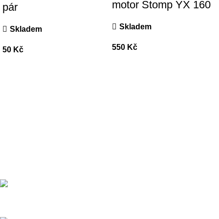
motor Stomp YX 160
pár
Skladem
Skladem
550
Kč
50
Kč
Přední dodavatel a distributor Pitbiků Stomp. Máme největší
sklad náhradních dílů na Pitbike.