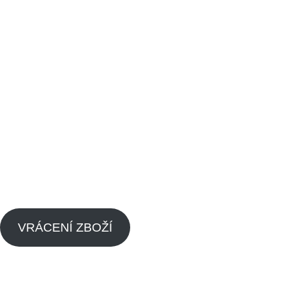
Odkazy
Vrácení zboží
Obchodní podmínky
Kontaktujte nás
Blog
Zpětný odběr výrobků s ukončenou životností
Zásady cookies (EU)
VRÁCENÍ ZBOŽÍ
Menu
Náhradní díly pitbike