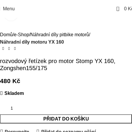
0
Menu
0
K
Kliknutím zvětšíte
Domů
e-Shop
Náhradní díly pitbike motorů
Náhradní díly motoru YX 160
rozvodový řetízek pro motor Stomp YX 160,
Zongshen155/175
480
Kč
Skladem
PŘIDAT DO KOŠÍKU
Porovnejte
Přidat do seznamu přání