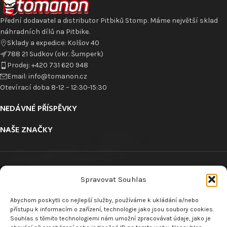
Přední dodavatel a distributor Pitbiků Stomp. Máme největší sklad
náhradních dílů na Pitbike.
Sklady a expedice: Kolšov 40
788 21 Sudkov (okr. Šumperk)
Prodej: +420 731 620 948
Email: info@tomanon.cz
Otevírací doba 8-12 – 12:30-15:30
NEDÁVNÉ PŘÍSPĚVKY
NAŠE ZNAČKY
Spravovat Souhlas
Abychom poskytli co nejlepší služby, používáme k ukládání a/nebo
ODKAZY
přístupu k informacím o zařízení, technologie jako jsou soubory cookies.
Souhlas s těmito technologiemi nám umožní zpracovávat údaje, jako je