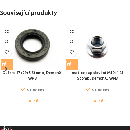
Související produkty
Gufero 17x29x5 Stomp, DemonX,
matice zapalování M10x1.25
WPB
Stomp, DemonX, WPB
Skladem
Skladem
90
Kč
30
Kč