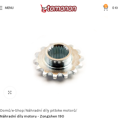
0
MENU
0
K
Kliknutím zvětšíte
Domů
e-Shop
Náhradní díly pitbike motorů
Náhradní díly motoru - Zongshen 190