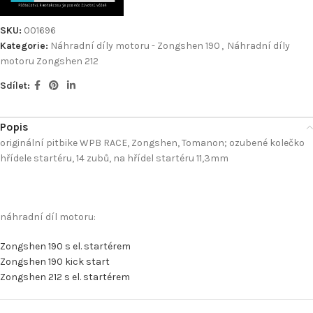
SKU:
001696
Kategorie:
Náhradní díly motoru - Zongshen 190
,
Náhradní díly
motoru Zongshen 212
Sdílet:
Popis
originální pitbike WPB RACE, Zongshen, Tomanon; ozubené kolečko
hřídele startéru, 14 zubů, na hřídel startéru 11,3mm
náhradní díl motoru:
Zongshen 190 s el. startérem
Zongshen 190 kick start
Zongshen 212 s el. startérem