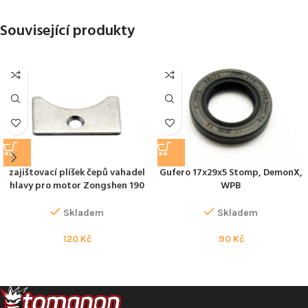
Související produkty
zajištovací plíšek čepů vahadel
Gufero 17x29x5 Stomp, DemonX,
hlavy pro motor Zongshen 190
WPB
Skladem
Skladem
120
Kč
90
Kč