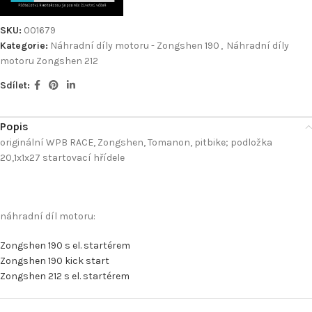
SKU:
001679
Kategorie:
Náhradní díly motoru - Zongshen 190
,
Náhradní díly
motoru Zongshen 212
Sdílet:
Popis
originální WPB RACE, Zongshen, Tomanon, pitbike; podložka
20,1x1x27 startovací hřídele
náhradní díl motoru:
Zongshen 190 s el. startérem
Zongshen 190 kick start
Zongshen 212 s el. startérem