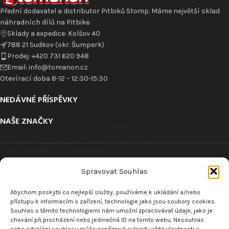
Přední dodavatel a distributor Pitbiků Stomp. Máme největší sklad
náhradních dílů na Pitbike.
Sklady a expedice: Kolšov 40
788 21 Sudkov (okr. Šumperk)
Prodej: +420 731 620 948
Email: info@tomanon.cz
Otevírací doba 8-12 – 12:30-15:30
NEDÁVNÉ PŘÍSPĚVKY
NAŠE ZNAČKY
Spravovat Souhlas
Abychom poskytli co nejlepší služby, používáme k ukládání a/nebo
ODKAZY
přístupu k informacím o zařízení, technologie jako jsou soubory cookies.
Souhlas s těmito technologiemi nám umožní zpracovávat údaje, jako je
chování při procházení nebo jedinečná ID na tomto webu. Nesouhlas