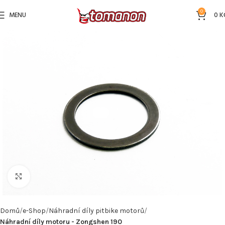
0
MENU
0
K
Kliknutím zvětšíte
Domů
e-Shop
Náhradní díly pitbike motorů
Náhradní díly motoru - Zongshen 190