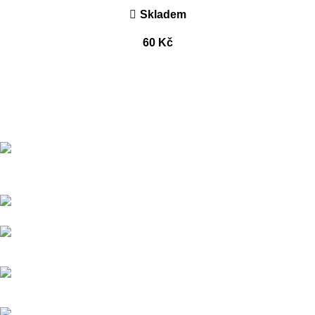
Skladem
60
Kč
Přední dodavatel a distributor Pitbiků Stomp. Máme největší
sklad náhradních dílů na Pitbike.
Sklady a expedice: Kolšov 40
788 21 Sudkov (okr. Šumperk)
Prodej: +420 731 620 948