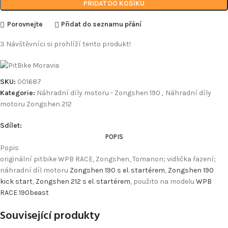
PŘIDAT DO KOŠÍKU
Porovnejte
Přidat do seznamu přání
3
Návštěvníci si prohlíží tento produkt!
SKU:
001687
Kategorie:
Náhradní díly motoru - Zongshen 190
,
Náhradní díly
motoru Zongshen 212
Sdílet:
POPIS
Popis
originální pitbike WPB RACE, Zongshen, Tomanon; vidlička řazení;
náhradní díl motoru
Zongshen 190 s el. startérem
,
Zongshen 190
kick start
,
Zongshen 212 s el. startérem
, použito na modelu
WPB
RACE 190beast
Související produkty