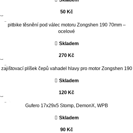
50
Kč
pitbike těsnění pod válec motoru Zongshen 190 70mm –
ocelové
Skladem
270
Kč
zajištovací plíšek čepů vahadel hlavy pro motor Zongshen 190
Skladem
120
Kč
Gufero 17x29x5 Stomp, DemonX, WPB
Skladem
90
Kč