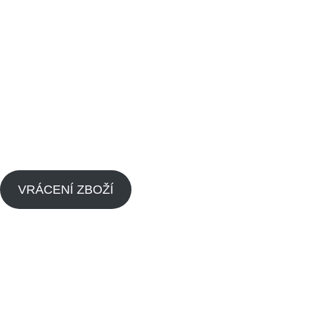
Odkazy
Vrácení zboží
Obchodní podmínky
Kontaktujte nás
Blog
Zpětný odběr výrobků s ukončenou životností
Zásady cookies (EU)
VRÁCENÍ ZBOŽÍ
Menu
Náhradní díly pitbike
Náhradní díly pitbike motorů
O nás