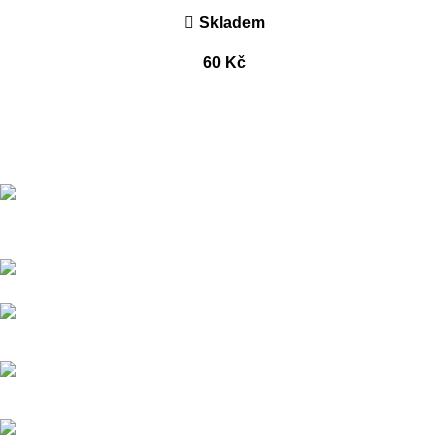
Skladem
60
Kč
Přední dodavatel a distributor Pitbiků Stomp. Máme největší
sklad náhradních dílů na Pitbike.
Sklady a expedice: Kolšov 40
788 21 Sudkov (okr. Šumperk)
Prodej: +420 731 620 948
Email: info@tomanon.cz