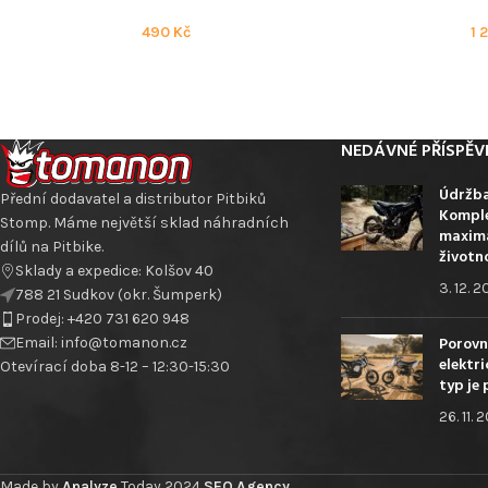
490
Kč
1 
NEDÁVNÉ PŘÍSPĚV
Údržba
Přední dodavatel a distributor Pitbiků
Komple
Stomp. Máme největší sklad náhradních
maximá
dílů na Pitbike.
životn
Sklady a expedice: Kolšov 40
3. 12. 
788 21 Sudkov (okr. Šumperk)
Prodej: +420 731 620 948
Porovn
Email: info@tomanon.cz
elektri
Otevírací doba 8-12 – 12:30-15:30
typ je 
26. 11. 
Made by
Analyze
Today
2024
SEO Agency
.