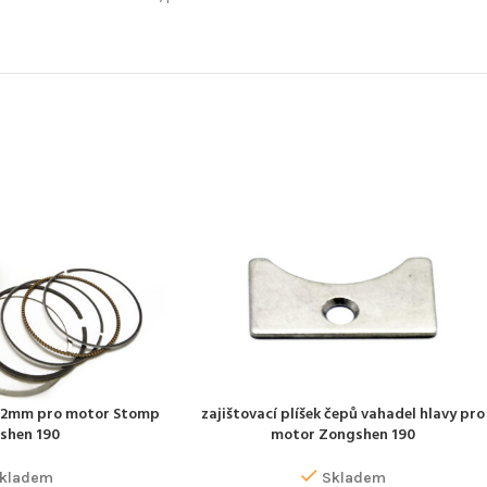
 62mm pro motor Stomp
zajištovací plíšek čepů vahadel hlavy pro
PŘIDAT DO KOŠÍKU
shen 190
motor Zongshen 190
kladem
Skladem