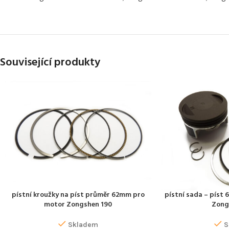
Související produkty
pístní kroužky na píst průměr 62mm pro
pístní sada – píst
PŘIDAT DO KOŠÍKU
PŘIDAT DO KOŠÍKU
motor Zongshen 190
Zong
Skladem
S