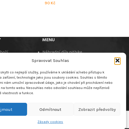
90
Kč
Y
MENU
zboží
Náhradní díly pitbike
í podmínky
Náhradní díly pitbike
Spravovat Souhlas
jte nás
motorů
O nás
kytli co nejlepší služby, používáme k ukládání a/nebo přístupu k
dběr výrobků s
Dealeři
 zařízení, technologie jako jsou soubory cookies. Souhlas s těmito
mi nám umožní zpracovávat údaje, jako je chování při procházení nebo
u životností
Kontaktujte nás
D na tomto webu. Nesouhlas nebo odvolání souhlasu může nepříznivě
ookies (EU)
té vlastnosti a funkce.
íjmout
Odmítnout
Zobrazit předvolby
ENÍ ZBOŽÍ
Zásady cookies