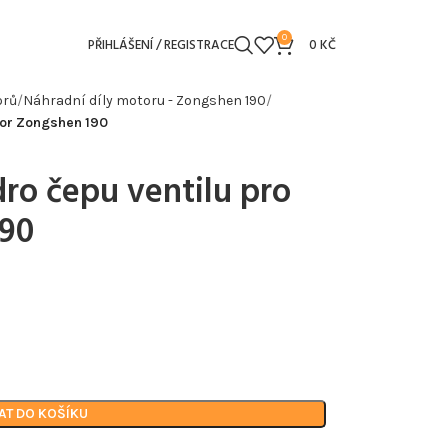
0
PŘIHLÁŠENÍ / REGISTRACE
0
KČ
orů
Náhradní díly motoru - Zongshen 190
tor Zongshen 190
ro čepu ventilu pro
190
AT DO KOŠÍKU