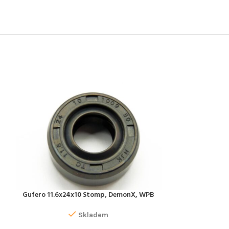
Gufero 11.6x24x10 Stomp, DemonX, WPB
pružinka pod ole
PŘIDAT DO KOŠÍKU
PŘIDAT DO KOŠÍK
Stomp Detroit
Zongshen
Skladem