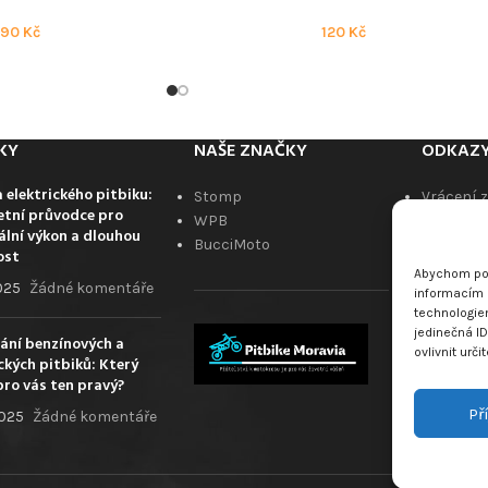
290
Kč
120
Kč
KY
NAŠE ZNAČKY
ODKAZ
 elektrického pitbiku:
Stomp
Vrácení 
tní průvodce pro
WPB
Obchodn
lní výkon a dlouhou
BucciMoto
Kontaktu
ost
Blog
Abychom pos
2025
Žádné komentáře
Zpětný o
informacím o
technologie
ukončeno
jedinečná I
Zásady c
ání benzínových a
ovlivnit urči
ckých pitbiků: Který
pro vás ten pravý?
Př
2025
Žádné komentáře
VRÁC