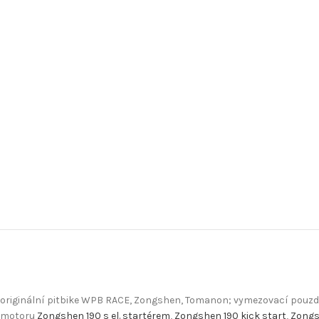
originální pitbike WPB RACE, Zongshen, Tomanon; vymezovací pouzdro
motoru
Zongshen 190 s el. startérem
,
Zongshen 190 kick start
,
Zongsh