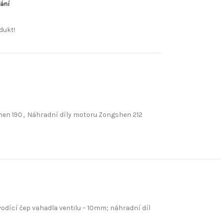
ání
dukt!
hen 190
,
Náhradní díly motoru Zongshen 212
odící čep vahadla ventilu – 10mm; náhradní díl