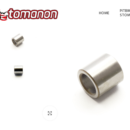
PITBI
HOME
STOM
Kliknutím zvětšíte