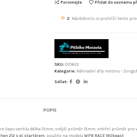
Porovnejte
Přidat do seznamu př
2
Návštěvníci si prohlíží tento pro
SKU:
001622
Kategorie:
Náhradní díly motoru - Zongs
Sdílet:
POPIS
 čepu ventilu délka 15mm, vnější průměr 15mm, vnitřní průměr pro v
en 212 s el. startérem
, použito na modelu
WPB RACE 190beast