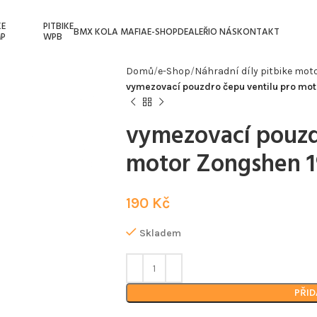
KE
PITBIKE
BMX KOLA MAFIA
E-SHOP
DEALEŘI
O NÁS
KONTAKT
P
WPB
Domů
e-Shop
Náhradní díly pitbike mot
vymezovací pouzdro čepu ventilu pro mo
vymezovací pouzd
motor Zongshen 
190
Kč
Skladem
PŘID