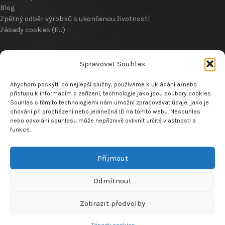
Blog
Zpětný odběr výrobků s ukončenou životností
Zásady cookies (EU)
Spravovat Souhlas
VRÁCENÍ ZBOŽÍ
Abychom poskytli co nejlepší služby, používáme k ukládání a/nebo
přístupu k informacím o zařízení, technologie jako jsou soubory cookies.
Souhlas s těmito technologiemi nám umožní zpracovávat údaje, jako je
MENU
chování při procházení nebo jedinečná ID na tomto webu. Nesouhlas
nebo odvolání souhlasu může nepříznivě ovlivnit určité vlastnosti a
Náhradní díly pitbike
funkce.
Náhradní díly pitbike motorů
O nás
Příjmout
Dealeři
Kontaktujte nás
Odmítnout
Made by
Analyze
Today
2024
SEO Agency
.
Zobrazit předvolby
0