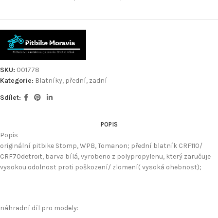
SKU:
001778
Kategorie:
Blatníky, přední, zadní
Sdílet:
POPIS
Popis
originální pitbike Stomp, WPB, Tomanon; přední blatník CRF110/
CRF70detroit, barva bílá, vyrobeno z polypropylenu, který zaručuje
vysokou odolnost proti poškození/ zlomení( vysoká ohebnost);
náhradní díl pro modely: