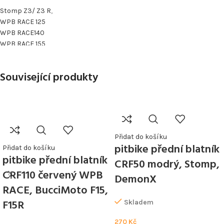
Stomp Z3/ Z3 R
,
WPB RACE 125
WPB RACE140
WPB RACE 155
WPB RACE 190 beat
WPB Detroit170
Související produkty
Přidat do košíku
pitbike přední blatník
Přidat do košíku
pitbike přední blatník
CRF50 modrý, Stomp,
CRF110 červený WPB
DemonX
RACE, BucciMoto F15,
F15R
Skladem
270
Kč