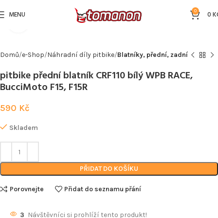
0
MENU
0
K
Kliknutím zvětšíte
Domů
e-Shop
Náhradní díly pitbike
Blatníky, přední, zadní
pitbike přední blatník CRF110 bílý WPB RACE,
BucciMoto F15, F15R
590
Kč
Skladem
PŘIDAT DO KOŠÍKU
Porovnejte
Přidat do seznamu přání
3
Návštěvníci si prohlíží tento produkt!