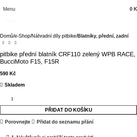
Menu
0
K
Kliknutím zvětšíte
Domů
e-Shop
Náhradní díly pitbike
Blatníky, přední, zadní
pitbike přední blatník CRF110 zelený WPB RACE,
BucciMoto F15, F15R
590
Kč
Skladem
PŘIDAT DO KOŠÍKU
Porovnejte
Přidat do seznamu přání