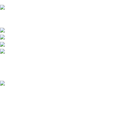
Přední dodavatel a distributor Pitbiků Stomp. Máme největší
sklad náhradních dílů na Pitbike.
Sklady a expedice: Kolšov 40
788 21 Sudkov (okr. Šumperk)
Prodej: +420 731 620 948
Email: info@tomanon.cz
Otevírací doba 8-12 – 12:30-15:30
Nedávné příspěvky
Údržba elektrického pitbiku:
Kompletní průvodce pro
maximální výkon a dlouhou
životnost
3. 12. 2025
Žádné
komentáře