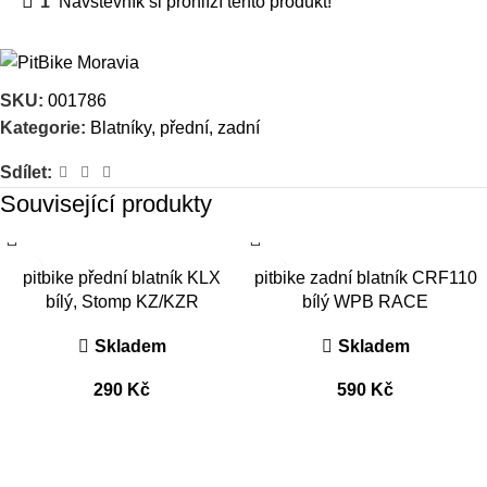
1
Návštěvník si prohlíží tento produkt!
SKU:
001786
Kategorie:
Blatníky, přední, zadní
Sdílet:
Související produkty
pitbike přední blatník KLX
pitbike zadní blatník CRF110
bílý, Stomp KZ/KZR
bílý WPB RACE
Skladem
Skladem
290
Kč
590
Kč