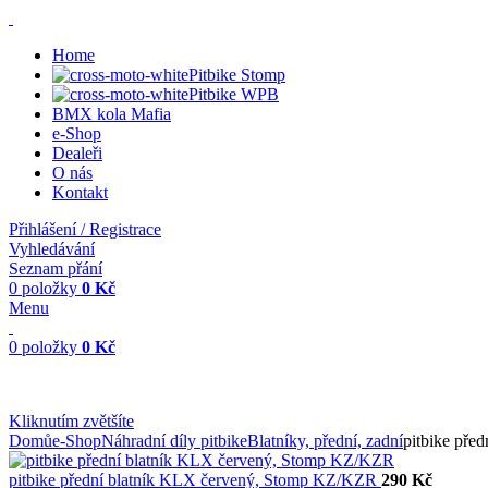
Home
Pitbike Stomp
Pitbike WPB
BMX kola Mafia
e-Shop
Dealeři
O nás
Kontakt
Přihlášení / Registrace
Vyhledávání
Seznam přání
0
položky
0
Kč
Menu
0
položky
0
Kč
Kliknutím zvětšíte
Domů
e-Shop
Náhradní díly pitbike
Blatníky, přední, zadní
pitbike pře
pitbike přední blatník KLX červený, Stomp KZ/KZR
290
Kč