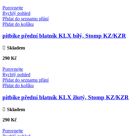
Porovnejte
Rychlý pohled
Přidat do seznamu přání
Přidat do košíku
pitbike přední blatník KLX bílý, Stomp KZ/KZR
Skladem
290
Kč
Porovnejte
Rychlý pohled
Přidat do seznamu přání
Přidat do košíku
pitbike přední blatník KLX žlutý, Stomp KZ/KZR
Skladem
290
Kč
Porovnejte