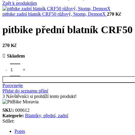
Zpět k produktům
pitbike zadní blatník CRF50 růžový, Stomp, DemonX
270
Kč
pitbike přední blatník CRF5
270
Kč
Skladem
Porovnejte
Přidat do seznamu přání
3
Návštěvníci si prohlíží tento produkt!
SKU:
000612
Kategorie:
Blatníky, přední, zadní
Sdílet:
Popis