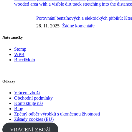
Porovnání benzínových a elektrických pitbiků: Kter
26. 11. 2025
Žádné komentáře
Naše značky
Stomp
WPB
BucciMoto
Odkazy
Vrácení zboží
Obchodní podmínky
Kontaktujte nás
Blog
Zpětný odběr výrobků s ukončenou životností
Zásady cookies (EU)
VRÁCENÍ ZBOŽÍ