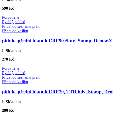
590
Kč
Porovnejte
Rychlý pohled
Přidat do seznamu přání
Přidat do košíku
pitbike přední blatník CRF50 žlutý, Stomp, DemonX
Skladem
270
Kč
Porovnejte
Rychlý pohled
Přidat do seznamu přání
Přidat do košíku
pitbike přední blatník CRF70, TTR bílý, Stomp, 
Skladem
290
Kč