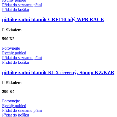
Rychlý pohled
Přidat do seznamu přání
Přidat do košíku
pitbike zadní blatník CRF110 bílý WPB RACE
Skladem
590
Kč
Porovnejte
Rychlý pohled
Přidat do seznamu přání
Přidat do košíku
pitbike zadní blatník KLX červený, Stomp KZ/KZR
Skladem
290
Kč
Porovnejte
Rychlý pohled
Přidat do seznamu přání
Přidat do košíku