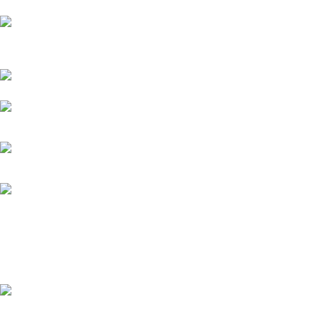
Přední dodavatel a distributor Pitbiků Stomp. Máme největší
sklad náhradních dílů na Pitbike.
Sklady a expedice: Kolšov 40
788 21 Sudkov (okr. Šumperk)
Prodej: +420 731 620 948
Email: info@tomanon.cz
Otevírací doba 8-12 – 12:30-15:30
Nedávné příspěvky
Údržba elektrického pitbiku:
Kompletní průvodce pro