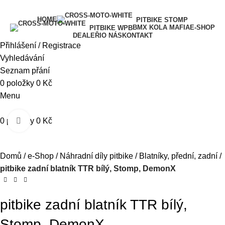
HOME
PITBIKE STOMP
BMX KOLA MAFIA
E-SHOP
PITBIKE WPB
DEALEŘI
O NÁS
KONTAKT
Přihlášení / Registrace
Vyhledávání
Seznam přání
0
položky
0
Kč
Menu
0
položky
0
Kč
Kliknutím zvětšíte
Domů
e-Shop
Náhradní díly pitbike
Blatníky, přední, zadní
pitbike zadní blatník TTR bílý, Stomp, DemonX
pitbike zadní blatník TTR bílý,
Stomp, DemonX