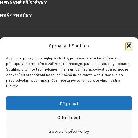
NEDÁVNÉ PŘÍSPĚVKY
NAŠE ZNAČKY
Spravovat Souhlas
Abychom poskytli co nejlepší služby, používáme k ukládání a/nebo
ODKAZY
přístupu k informacím o zařízení, technologie jako jsou soubory cookies.
Souhlas s těmito technologiemi nám umožní zpracovávat údaje, jako je
chování při procházení nebo jedinečná ID na tomto webu. Nesouhlas
nebo odvolání souhlasu může nepříznivě ovlivnit určité vlastnosti a
funkce.
VRÁCENÍ ZBOŽÍ
Příjmout
MENU
Odmítnout
Made by
Analyze
Today
2024
SEO Agency
.
Zobrazit předvolby