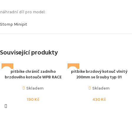
náhradní díl pro model:
Stomp Minipit
Související produkty
pitbike chránič zadního
pitbike brzdový kotouč vlnitý
brzdového kotouče WPB RACE
200mm se šrouby typ 01
Skladem
Skladem
190
Kč
430
Kč