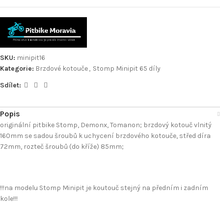
SKU:
minipit16
Kategorie:
Brzdové kotouče
,
Stomp Minipit 65 díly
Sdílet:
Popis
originální pitbike Stomp, Demonx, Tomanon; brzdový kotouč vlnitý
160mm se sadou šroubů k uchycení brzdového kotouče, střed díra
72mm, rozteč šroubů (do kříže) 85mm;
!!!na modelu Stomp Minipit je koutouč stejný na předním i zadním
kole!!!