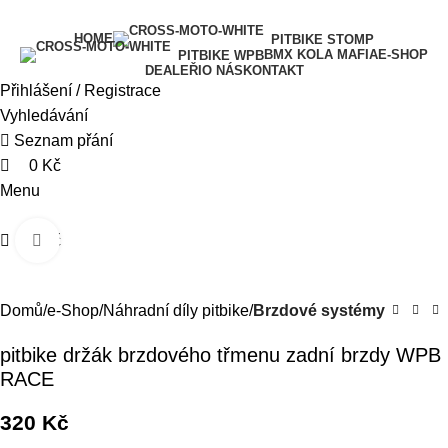
0
0
0
HOME
PITBIKE STOMP
BMX KOLA MAFIA
E-SHOP
PITBIKE WPB
DEALEŘI
O NÁS
KONTAKT
Přihlášení / Registrace
Vyhledávání
Seznam přání
0
Kč
Menu
0
Kč
Kliknutím zvětšíte
Domů
e-Shop
Náhradní díly pitbike
Brzdové systémy
pitbike držák brzdového třmenu zadní brzdy WPB
RACE
320
Kč