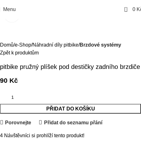
0
Menu
0
K
Kliknutím zvětšíte
Domů
e-Shop
Náhradní díly pitbike
Brzdové systémy
Zpět k produktům
pitbike pružný plíšek pod destičky zadního brzdiče
90
Kč
PŘIDAT DO KOŠÍKU
Porovnejte
Přidat do seznamu přání
4
Návštěvníci si prohlíží tento produkt!