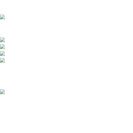
Přední dodavatel a distributor Pitbiků Stomp. Máme největší
sklad náhradních dílů na Pitbike.
Sklady a expedice: Kolšov 40
788 21 Sudkov (okr. Šumperk)
Prodej: +420 731 620 948
Email: info@tomanon.cz
Otevírací doba 8-12 – 12:30-15:30
Nedávné příspěvky
Údržba elektrického pitbiku:
Kompletní průvodce pro
maximální výkon a dlouhou
životnost
3. 12. 2025
Žádné
komentáře