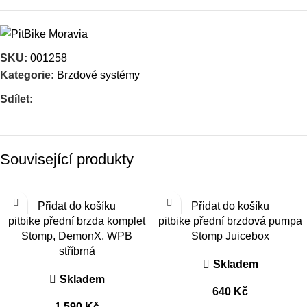
SKU:
001258
Kategorie:
Brzdové systémy
Sdílet:
Související produkty
Přidat do košíku
Přidat do košíku
pitbike přední brzda komplet
pitbike přední brzdová pumpa
Stomp, DemonX, WPB
Stomp Juicebox
stříbrná
Skladem
Skladem
640
Kč
1 590
Kč