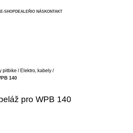
A
E-SHOP
DEALEŘI
O NÁS
KONTAKT
y pitbike
Elektro, kabely
 WPB 140
kabeláž pro WPB 140