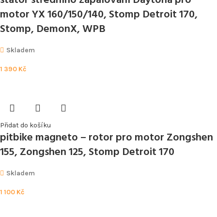
stator středního zapalování Daytona pro
motor YX 160/150/140, Stomp Detroit 170,
Stomp, DemonX, WPB
Skladem
1 390
Kč
Přidat do košíku
pitbike magneto – rotor pro motor Zongshen
155, Zongshen 125, Stomp Detroit 170
Skladem
1 100
Kč