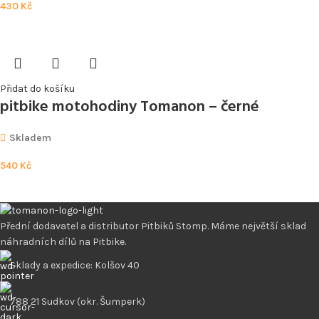
430
Kč
Přidat do košíku
pitbike motohodiny Tomanon – černé
Skladem
540
Kč
Přední dodavatel a distributor Pitbiků Stomp. Máme největší sklad
náhradních dílů na Pitbike.
Sklady a expedice: Kolšov 40
788 21 Sudkov (okr. Šumperk)