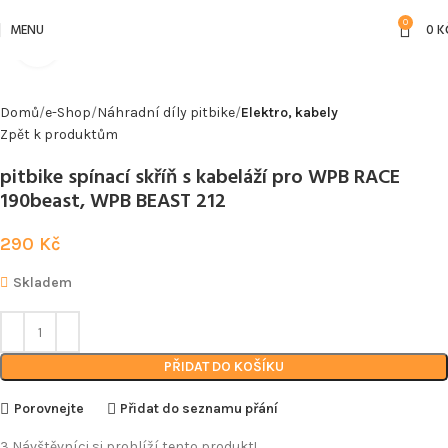
0
MENU
0
K
Kliknutím zvětšíte
Domů
e-Shop
Náhradní díly pitbike
Elektro, kabely
Zpět k produktům
pitbike spínací skříň s kabeláží pro WPB RACE
190beast, WPB BEAST 212
290
Kč
Skladem
PŘIDAT DO KOŠÍKU
Porovnejte
Přidat do seznamu přání
3
Návštěvníci si prohlíží tento produkt!