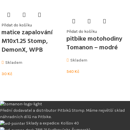
Přidat do košíku
matice zapalování
Přidat do košíku
pitbike motohodiny
M10x1.25 Stomp,
Tomanon – modré
DemonX, WPB
Skladem
Skladem
540
Kč
30
Kč
Přední dodavatel a distributor Pitbiků Stomp. Máme největší sklad
náhradních dílů na Pitbike.
Sklady a expedice: Kolšov 40
788 21 Sudkov (okr. Šumperk)