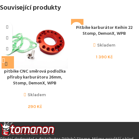
Související produkty
Pitbike karburátor Keihin 22
Stomp, DemonX, WPB
Skladem
1 390
Kč
pitbike CNC směrová podložka
příruby karburátoru 26mm,
Stomp, DemonX, WPB
Skladem
290
Kč
Přední dodavatel a distributor Pitbiků Stomp. Máme největší sklad