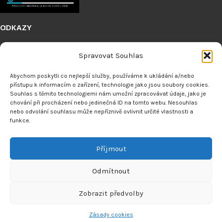
ODKAZY
Spravovat Souhlas
VRÁCENÍ ZBOŽÍ
Abychom poskytli co nejlepší služby, používáme k ukládání a/nebo
přístupu k informacím o zařízení, technologie jako jsou soubory cookies.
Souhlas s těmito technologiemi nám umožní zpracovávat údaje, jako je
MENU
chování při procházení nebo jedinečná ID na tomto webu. Nesouhlas
nebo odvolání souhlasu může nepříznivě ovlivnit určité vlastnosti a
Made by
Analyze
Today
2024
SEO Agency
.
funkce.
Příjmout
Odmítnout
Zobrazit předvolby
0
Zásady cookies
znam přání
bchod
Košík
Můj účet