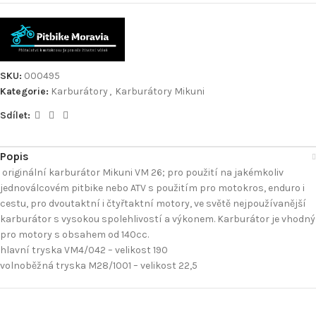
SKU:
000495
Kategorie:
Karburátory
,
Karburátory Mikuni
Sdílet:
Popis
originální karburátor Mikuni VM 26; pro použití na jakémkoliv
jednoválcovém pitbike nebo ATV s použitím pro motokros, enduro i
cestu, pro dvoutaktní i čtyřtaktní motory, ve světě nejpoužívanější
karburátor s vysokou spolehlivostí a výkonem. Karburátor je vhodný
pro motory s obsahem od 140cc.
hlavní tryska VM4/042 – velikost 190
volnoběžná tryska M28/1001 – velikost 22,5