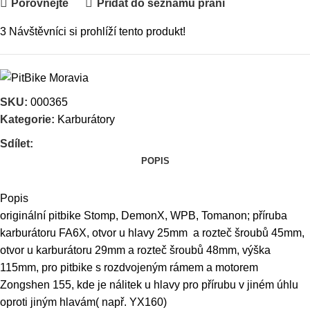
Porovnejte
Přidat do seznamu přání
3
Návštěvníci si prohlíží tento produkt!
SKU:
000365
Kategorie:
Karburátory
Sdílet:
POPIS
Popis
originální pitbike Stomp, DemonX, WPB, Tomanon; příruba
karburátoru FA6X, otvor u hlavy 25mm a rozteč šroubů 45mm,
otvor u karburátoru 29mm a rozteč šroubů 48mm, výška
115mm, pro pitbike s rozdvojeným rámem a motorem
Zongshen 155, kde je nálitek u hlavy pro přírubu v jiném úhlu
oproti jiným hlavám( např. YX160)