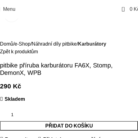
0
Menu
0
K
Kliknutím zvětšíte
Domů
e-Shop
Náhradní díly pitbike
Karburátory
Zpět k produktům
pitbike příruba karburátoru FA6X, Stomp,
DemonX, WPB
290
Kč
Skladem
PŘIDAT DO KOŠÍKU