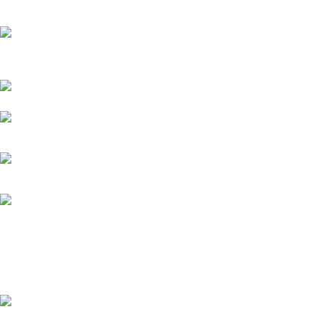
Přední dodavatel a distributor Pitbiků Stomp. Máme největší
sklad náhradních dílů na Pitbike.
Sklady a expedice: Kolšov 40
788 21 Sudkov (okr. Šumperk)
Prodej: +420 731 620 948
Email: info@tomanon.cz
Otevírací doba 8-12 – 12:30-15:30
Nedávné příspěvky
Údržba elektrického pitbiku:
Kompletní průvodce pro