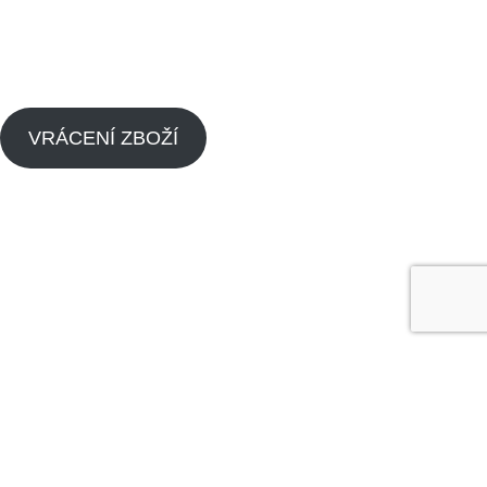
Zpětný odběr výrobků s ukončenou životností
Zásady cookies (EU)
VRÁCENÍ ZBOŽÍ
Menu
Náhradní díly pitbike
Náhradní díly pitbike motorů
O nás
Dealeři
Kontaktujte nás
Made by
Analyze
Today
2024
SEO Agency
.
Obchod