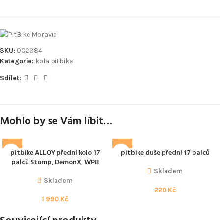
SKU:
002384
Kategorie:
kola pitbike
Sdílet:
Mohlo by se Vám líbit…
pitbike ALLOY přední kolo 17
pitbike duše přední 17 palců
palců Stomp, DemonX, WPB
Skladem
Skladem
220
Kč
1 990
Kč