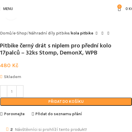
0
MENU
0
K
Kliknutím zvětšíte
Domů
e-Shop
Náhradní díly pitbike
kola pitbike
Pitbike černý drát s niplem pro přední kolo
17palců – 32ks Stomp, DemonX, WPB
480
Kč
Skladem
PŘIDAT DO KOŠÍKU
Porovnejte
Přidat do seznamu přání
2
Návštěvníci si prohlíží tento produkt!