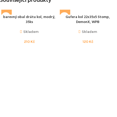
Související produkty
barevný obal drátu kol, modrý,
Gufera kol 22x35x5 Stomp,
35ks
DemonX, WPB
Skladem
Skladem
210
Kč
120
Kč