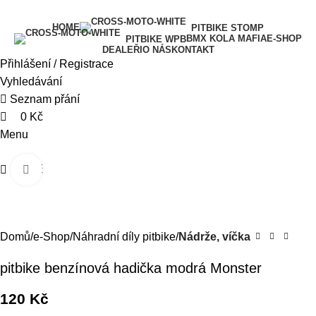
0
0
0
HOME
PITBIKE STOMP
BMX KOLA MAFIA
E-SHOP
PITBIKE WPB
DEALEŘI
O NÁS
KONTAKT
Přihlášení / Registrace
Vyhledávání
Seznam přání
0
Kč
Menu
0
Kč
Kliknutím zvětšíte
Domů
e-Shop
Náhradní díly pitbike
Nádrže, víčka
pitbike benzínová hadička modrá Monster
120
Kč