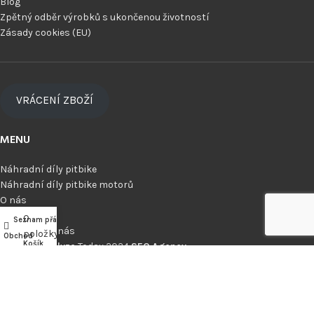
Blog
Zpětný odběr výrobků s ukončenou životností
Zásady cookies (EU)
VRÁCENÍ ZBOŽÍ
MENU
Náhradní díly pitbike
Náhradní díly pitbike motorů
O nás
Dealeři
0
Seznam přání
Můj účet
Kontaktujte nás
položky
Obchod
Košík
Made by
Analyze
Today
2024
SEO Agency
.