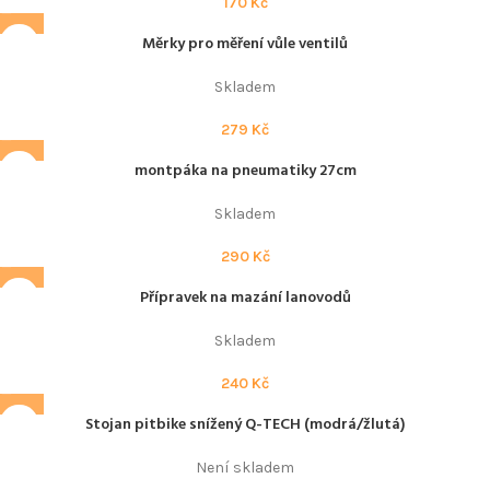
170
Kč
Měrky pro měření vůle ventilů
Skladem
279
Kč
montpáka na pneumatiky 27cm
Skladem
290
Kč
Přípravek na mazání lanovodů
Skladem
240
Kč
Stojan pitbike snížený Q-TECH (modrá/žlutá)
Není skladem