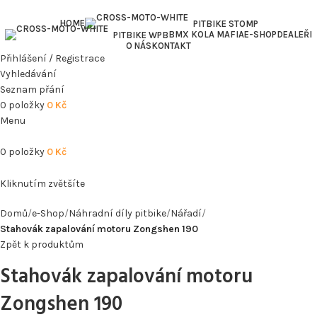
HOME
PITBIKE STOMP
BMX KOLA MAFIA
E-SHOP
DEALEŘI
PITBIKE WPB
O NÁS
KONTAKT
Přihlášení / Registrace
Vyhledávání
Seznam přání
0
položky
0
Kč
Menu
0
položky
0
Kč
Kliknutím zvětšíte
Domů
e-Shop
Náhradní díly pitbike
Nářadí
Stahovák zapalování motoru Zongshen 190
Zpět k produktům
Stahovák zapalování motoru
Zongshen 190