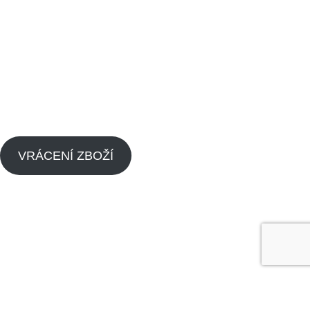
Obchodní podmínky
Kontaktujte nás
Blog
Zpětný odběr výrobků s ukončenou životností
Zásady cookies (EU)
VRÁCENÍ ZBOŽÍ
Menu
Náhradní díly pitbike
Náhradní díly pitbike motorů
O nás
Dealeři
Kontaktujte nás