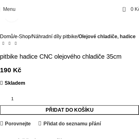
0
Menu
0
K
Kliknutím zvětšíte
Domů
e-Shop
Náhradní díly pitbike
Olejové chladiče, hadice
pitbike hadice CNC olejového chladiče 35cm
190
Kč
Skladem
PŘIDAT DO KOŠÍKU
Porovnejte
Přidat do seznamu přání