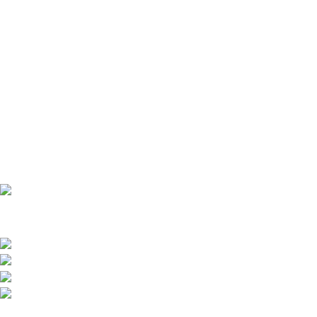
Přední dodavatel a distributor Pitbiků Stomp. Máme největší
sklad náhradních dílů na Pitbike.
Sklady a expedice: Kolšov 40
788 21 Sudkov (okr. Šumperk)
Prodej: +420 731 620 948
Email: info@tomanon.cz
Otevírací doba 8-12 – 12:30-15:30