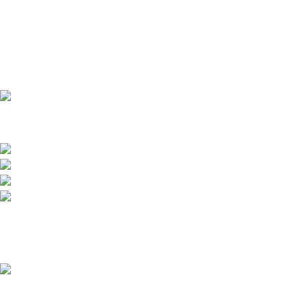
Přední dodavatel a distributor Pitbiků Stomp. Máme největší
sklad náhradních dílů na Pitbike.
Sklady a expedice: Kolšov 40
788 21 Sudkov (okr. Šumperk)
Prodej: +420 731 620 948
Email: info@tomanon.cz
Otevírací doba 8-12 – 12:30-15:30
Nedávné příspěvky
Údržba elektrického pitbiku:
Kompletní průvodce pro
maximální výkon a dlouhou