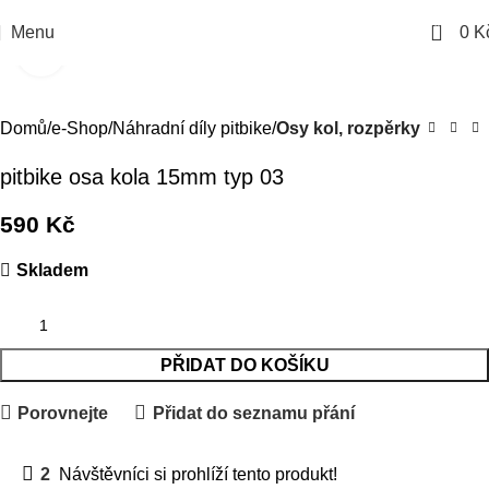
0
Menu
0
K
Kliknutím zvětšíte
Domů
e-Shop
Náhradní díly pitbike
Osy kol, rozpěrky
pitbike osa kola 15mm typ 03
590
Kč
Skladem
PŘIDAT DO KOŠÍKU
Porovnejte
Přidat do seznamu přání
2
Návštěvníci si prohlíží tento produkt!