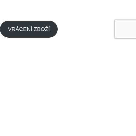
VRÁCENÍ ZBOŽÍ
Menu
Náhradní díly pitbike
Náhradní díly pitbike motorů
O nás
Dealeři
Kontaktujte nás
Made by
Analyze
Today
2024
SEO Agency
.
Obchod
Seznam přání