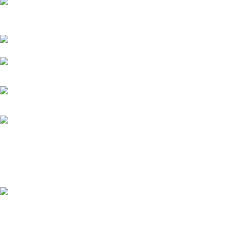
Přední dodavatel a distributor Pitbiků Stomp. Máme největší
sklad náhradních dílů na Pitbike.
Sklady a expedice: Kolšov 40
788 21 Sudkov (okr. Šumperk)
Prodej: +420 731 620 948
Email: info@tomanon.cz
Otevírací doba 8-12 – 12:30-15:30
Nedávné příspěvky
Údržba elektrického pitbiku:
Kompletní průvodce pro
maximální výkon a dlouhou
životnost