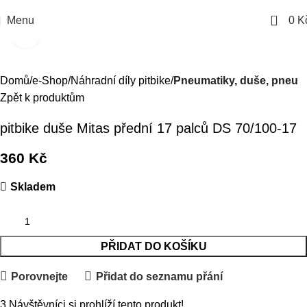
0
Menu
0
K
Kliknutím zvětšíte
Domů
e-Shop
Náhradní díly pitbike
Pneumatiky, duše, pneu
Zpět k produktům
pitbike duše Mitas přední 17 palců DS 70/100-17
360
Kč
Skladem
PŘIDAT DO KOŠÍKU
Porovnejte
Přidat do seznamu přání
3
Návštěvníci si prohlíží tento produkt!