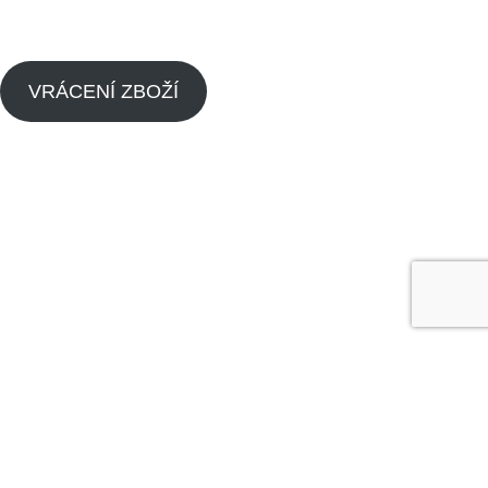
VRÁCENÍ ZBOŽÍ
Menu
Náhradní díly pitbike
Náhradní díly pitbike motorů
O nás
Dealeři
Kontaktujte nás
Made by
Analyze
Today
2024
SEO Agency
.
Obchod
Seznam přání