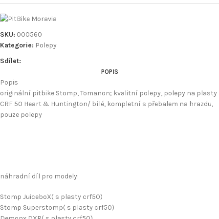
SKU:
000560
Kategorie:
Polepy
Sdílet:
POPIS
Popis
originální pitbike Stomp, Tomanon; kvalitní polepy, polepy na plasty
CRF 50 Heart & Huntington/ bílé, kompletní s přebalem na hrazdu,
pouze polepy
náhradní díl pro modely:
Stomp JuiceboX( s plasty crf50)
Stomp Superstomp( s plasty crf50)
Demonx DXR( s plasty crf50)