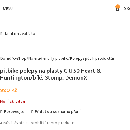
0
MENU
0
K
Kliknutím zvětšíte
Domů
e-Shop
Náhradní díly pitbike
Polepy
Zpět k produktům
pitbike polepy na plasty CRF50 Heart &
Huntington/bílé, Stomp, DemonX
990
Kč
Není skladem
Porovnejte
Přidat do seznamu přání
4
Návštěvníci si prohlíží tento produkt!