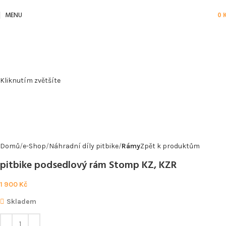
MENU
0
Kliknutím zvětšíte
Domů
e-Shop
Náhradní díly pitbike
Rámy
Zpět k produktům
pitbike podsedlový rám Stomp KZ, KZR
1 900
Kč
Skladem