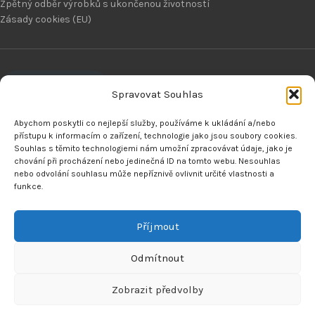
Zpětný odběr výrobků s ukončenou životností
Zásady cookies (EU)
VRÁCENÍ ZBOŽÍ
Spravovat Souhlas
MENU
Abychom poskytli co nejlepší služby, používáme k ukládání a/nebo
přístupu k informacím o zařízení, technologie jako jsou soubory cookies.
Souhlas s těmito technologiemi nám umožní zpracovávat údaje, jako je
Náhradní díly pitbike
chování při procházení nebo jedinečná ID na tomto webu. Nesouhlas
Náhradní díly pitbike motorů
nebo odvolání souhlasu může nepříznivě ovlivnit určité vlastnosti a
O nás
funkce.
Dealeři
Kontaktujte nás
Příjmout
Made by
Analyze
Today
2024
SEO Agency
.
Odmítnout
Zobrazit předvolby