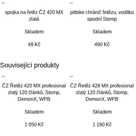
spojka na řetěz ČZ 420 MX
pitbike chránič řetězu, vodítko
zlatá
spodní Stomp
Skladem
Skladem
49
Kč
490
Kč
Související produkty
ČZ Řetěz 420 MX profesional
ČZ Řetěz 428 MX profesional
zlatý 120 článků, Stomp,
zlatý 120 článků, Stomp,
DemonX, WPB
DemonX, WPB
Skladem
Skladem
1 050
Kč
1 190
Kč