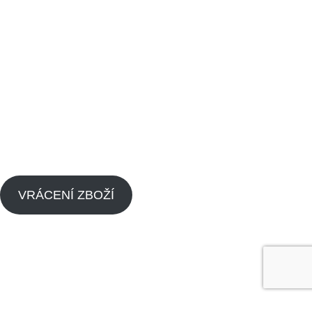
Odkazy
Vrácení zboží
Obchodní podmínky
Kontaktujte nás
Blog
Zpětný odběr výrobků s ukončenou životností
Zásady cookies (EU)
VRÁCENÍ ZBOŽÍ
Menu
Náhradní díly pitbike
Náhradní díly pitbike motorů
O nás