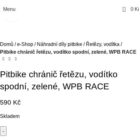
0
Menu
0
K
Kliknutím zvětšíte
Domů
e-Shop
Náhradní díly pitbike
Řetězy, vodítka
Pitbike chránič řetězu, vodítko spodní, zelené, WPB RACE
Pitbike chránič řetězu, vodítko
spodní, zelené, WPB RACE
590
Kč
Skladem