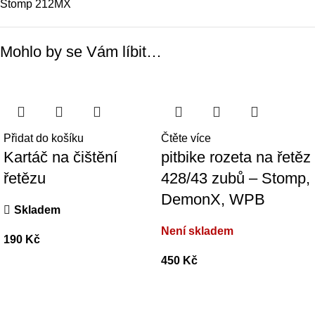
Stomp 212MX
Mohlo by se Vám líbit…
Přidat do košíku
Čtěte více
Kartáč na čištění
pitbike rozeta na řetěz
řetězu
428/43 zubů – Stomp,
DemonX, WPB
Skladem
Není skladem
190
Kč
450
Kč