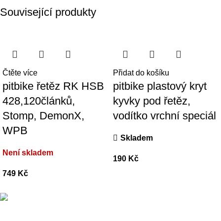
Související produkty
Čtěte více
Přidat do košíku
pitbike řetěz RK HSB
pitbike plastový kryt
428,120článků,
kyvky pod řetěz,
Stomp, DemonX,
vodítko vrchní speciál
WPB
Skladem
Není skladem
190
Kč
749
Kč
Přední dodavatel a distributor Pitbiků Stomp. Máme největší