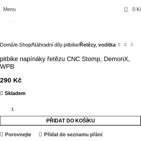
0
Menu
0
K
Kliknutím zvětšíte
Domů
e-Shop
Náhradní díly pitbike
Řetězy, vodítka
pitbike napínáky řetězu CNC Stomp, DemonX,
WPB
290
Kč
Skladem
PŘIDAT DO KOŠÍKU
Porovnejte
Přidat do seznamu přání