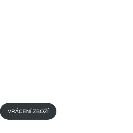
Odkazy
Vrácení zboží
Obchodní podmínky
Kontaktujte nás
Blog
Zpětný odběr výrobků s ukončenou životností
Zásady cookies (EU)
VRÁCENÍ ZBOŽÍ
Menu