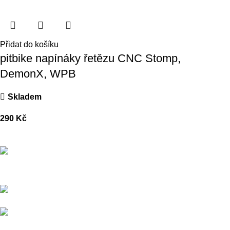
Přidat do košíku
pitbike napínáky řetězu CNC Stomp,
DemonX, WPB
Skladem
290
Kč
Přední dodavatel a distributor Pitbiků Stomp. Máme největší
sklad náhradních dílů na Pitbike.
Sklady a expedice: Kolšov 40
788 21 Sudkov (okr. Šumperk)