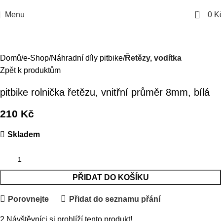
0
Menu
0
K
Domů
e-Shop
Náhradní díly pitbike
Řetězy, vodítka
Zpět k produktům
pitbike rolnička řetězu, vnitřní průměr 8mm, bílá
210
Kč
Skladem
PŘIDAT DO KOŠÍKU
Porovnejte
Přidat do seznamu přání
2
Návštěvníci si prohlíží tento produkt!