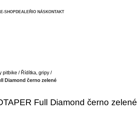
A
E-SHOP
DEALEŘI
O NÁS
KONTAKT
y pitbike
Řídítka, gripy
ll Diamond černo zelené
ROTAPER Full Diamond černo zelené