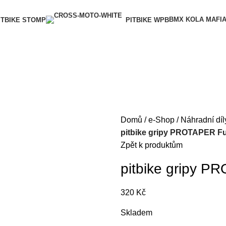
BMX KOLA MAFI
ITBIKE STOMP
PITBIKE WPB
Domů
e-Shop
Náhradní díl
pitbike gripy PROTAPER Fu
Zpět k produktům
pitbike gripy P
320
Kč
Skladem