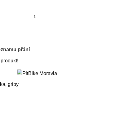
eznamu přání
 produkt!
tka, gripy