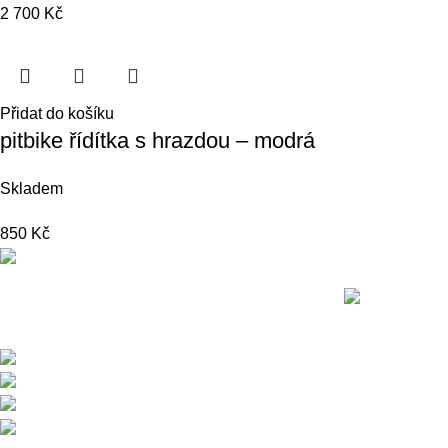
2 700
Kč
Přidat do košíku
pitbike řídítka s hrazdou – modrá
Skladem
850
Kč
Nedávné přís
Přední dodavatel a distributor Pitbiků
Stomp. Máme největší sklad náhradních dílů
na Pitbike.
Sklady a expedice: Kolšov 40
788 21 Sudkov (okr. Šumperk)
Prodej: +420 731 620 948
Email: info@tomanon.cz