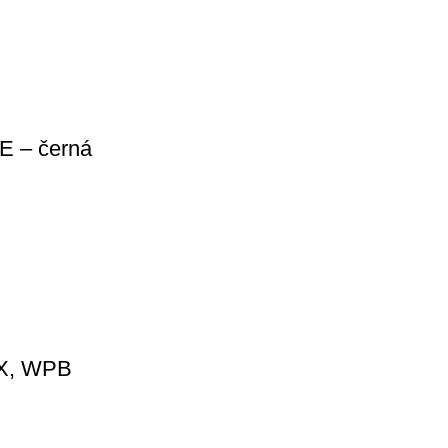
E – černá
onX, WPB