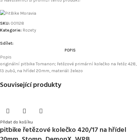
3
Návštěvníci si prohlíží tento produkt!
SKU:
001128
Kategorie:
Rozety
Sdílet:
POPIS
Popis
originální pitbike Tomanon; řetězové primární kolečko na řetěz 428,
13 zubů, na hřídel 20mm, materiál: železo
Související produkty
Přidat do košíku
pitbike řetězové kolečko 420/17 na hřídel
20mm, Stomp, DemonX, WPB