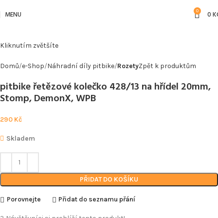
0
MENU
0
K
Kliknutím zvětšíte
Domů
e-Shop
Náhradní díly pitbike
Rozety
Zpět k produktům
pitbike řetězové kolečko 428/13 na hřídel 20mm,
Stomp, DemonX, WPB
290
Kč
Skladem
PŘIDAT DO KOŠÍKU
Porovnejte
Přidat do seznamu přání