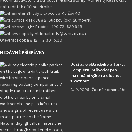
Přední dodavatel a distributor Pitbiků Stomp. Máme největší sklad
náhradních dílů na Pitbike.
Sklady a expedice: Kolšov 40
788 21 Sudkov (okr. Šumperk)
Prodej: +420 731 620 948
Email: info@tomanon.cz
Otevírací doba 8-12 – 12:30-15:30
NEDÁVNÉ PŘÍSPĚVKY
Údržba elektrického pitbiku:
Kompletní průvodce pro
maximální výkon a dlouhou
životnost
3. 12. 2025
Žádné komentáře