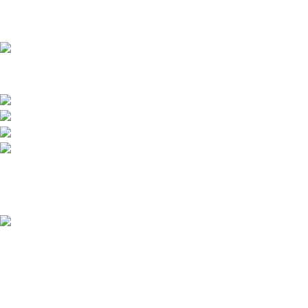
Přední dodavatel a distributor Pitbiků Stomp. Máme největší
sklad náhradních dílů na Pitbike.
Sklady a expedice: Kolšov 40
788 21 Sudkov (okr. Šumperk)
Prodej: +420 731 620 948
Email: info@tomanon.cz
Otevírací doba 8-12 – 12:30-15:30
Nedávné příspěvky
Údržba elektrického pitbiku:
Kompletní průvodce pro
maximální výkon a dlouhou
životnost
3. 12. 2025
Žádné
komentáře