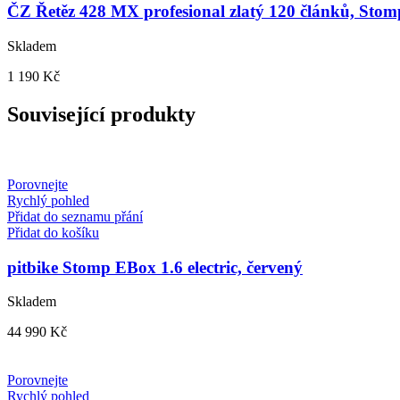
ČZ Řetěz 428 MX profesional zlatý 120 článků, St
Skladem
1 190
Kč
Související produkty
Porovnejte
Rychlý pohled
Přidat do seznamu přání
Přidat do košíku
pitbike Stomp EBox 1.6 electric, červený
Skladem
44 990
Kč
Porovnejte
Rychlý pohled