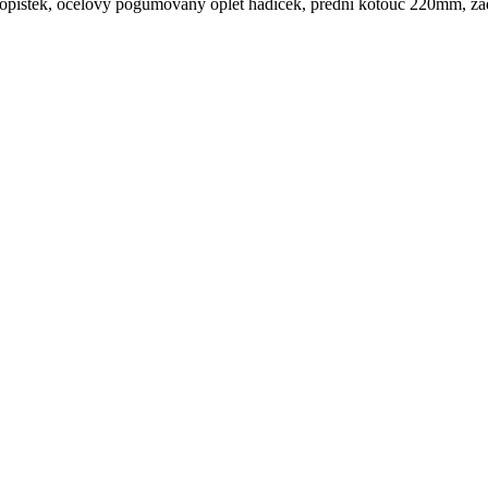
ednopístek, ocelový pogumovaný oplet hadiček, přední kotouč 220mm, 