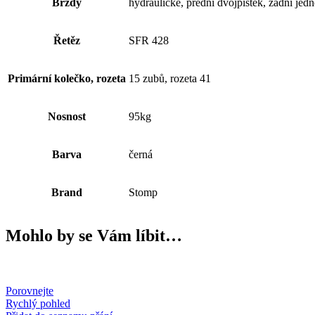
Brzdy
hydraulické, přední dvojpístek, zadní j
Řetěz
SFR 428
Primární kolečko, rozeta
15 zubů, rozeta 41
Nosnost
95kg
Barva
černá
Brand
Stomp
Mohlo by se Vám líbit…
Porovnejte
Rychlý pohled