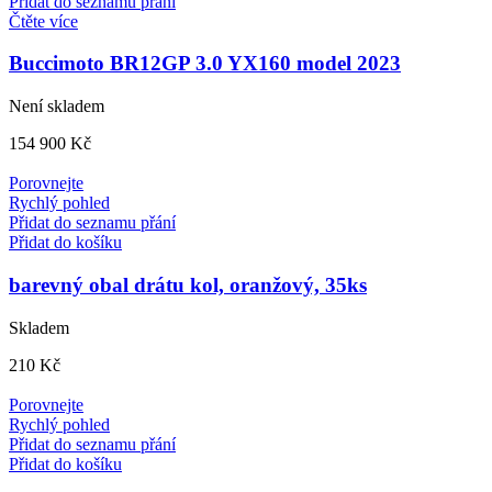
Přidat do seznamu přání
Čtěte více
Buccimoto BR12GP 3.0 YX160 model 2023
Není skladem
154 900
Kč
Porovnejte
Rychlý pohled
Přidat do seznamu přání
Přidat do košíku
barevný obal drátu kol, oranžový, 35ks
Skladem
210
Kč
Porovnejte
Rychlý pohled
Přidat do seznamu přání
Přidat do košíku