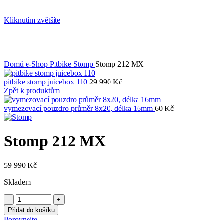
Kliknutím zvětšíte
Domů
e-Shop
Pitbike Stomp
Stomp 212 MX
pitbike stomp juicebox 110
29 990
Kč
Zpět k produktům
vymezovací pouzdro průměr 8x20, délka 16mm
60
Kč
Stomp 212 MX
59 990
Kč
Skladem
Přidat do košíku
Porovnejte