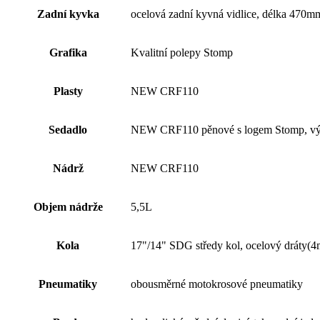
Zadní kyvka
ocelová zadní kyvná vidlice, délka 470m
Grafika
Kvalitní polepy Stomp
Plasty
NEW CRF110
Sedadlo
NEW CRF110 pěnové s logem Stomp, v
Nádrž
NEW CRF110
Objem nádrže
5,5L
Kola
17"/14" SDG středy kol, ocelový dráty(4m
Pneumatiky
obousměrné motokrosové pneumatiky