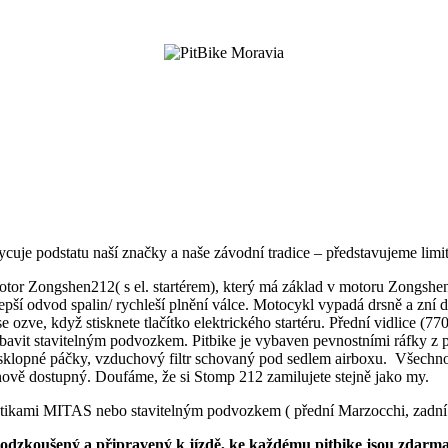
chycuje podstatu naší značky a naše závodní tradice – představujeme lim
motor Zongshen212( s el. startérem), který má základ v motoru Zongs
í odvod spalin/ rychleší plnění válce. Motocykl vypadá drsně a zní d
 se ozve, když stisknete tlačítko elektrického startéru. Přední vidlic
avit stavitelným podvozkem. Pitbike je vybaven pevnostními ráfky z p
ů, sklopné páčky, vzduchový filtr schovaný pod sedlem airboxu. Všechno,
ově dostupný. Doufáme, že si Stomp 212 zamilujete stejně jako my.
umatikami MITAS nebo stavitelným podvozkem ( přední Marzocchi, zad
, odzkoušený a připravený k jízdě, ke každému pitbike jsou zdarma