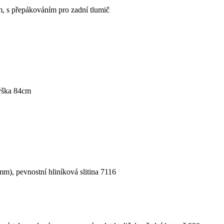
m, s přepákováním pro zadní tlumič
ýška 84cm
m), pevnostní hliníková slitina 7116