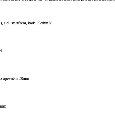
, s el. startérem, karb. Keihin28
vka
o upevnění 28mm
áním