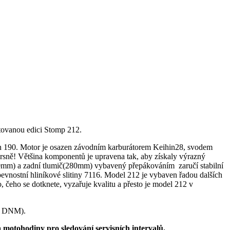
itovanou edici Stomp 212.
hen 190. Motor je osazen závodním karburátorem Keihin28, svodem
rsně! Většina komponentů je upravena tak, aby získaly výrazný
e (770mm) a zadní tlumič(280mm) vybavený přepákováním zaručí stabilní
evnostní hliníkové slitiny 7116. Model 212 je vybaven řadou dalších
 čeho se dotknete, vyzařuje kvalitu a přesto je model 212 v
ní DNM).
 motohodiny pro sledování servisních intervalů.