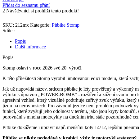
Přidat do seznamu přání
2
Návštěvníci si prohlíží tento produkt!
SKU:
212mx
Kategorie:
Pitbike Stomp
Sdílet:
Popis
Další informace
Popis
Stomp oslaví v roce 2026 své 20. výročí.
K této příležitosti Stomp vyrobil limitovanou edici modelu, která za
Jak už napovídá název, srdcem pitbike je léty prověřený a výkonný 
výfuku s úpravou ,,POWER-BOMB“ - rozšíření a zúžení svodu pro lepš
agresivní vzhled, který vizuálně podtrhuje zuřivý zvuk výfuku, který
jízdu na nerovnostech. Pro závodní jezdce není problém podvozek vyb
funkcí, které zvyšují jeho odolnost v terénu, jako jsou kryty kotouč
porovnání s mnoha motocykly na dnešním trhu stále pozoruhodně cen
Pitbike dokážeme i upravit např. menšími koly 14/12, lepšími pne
Pitbike se nikdy nedodává v krabici, vždy je motocykl sestavený