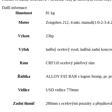
Další informace
Hmotnost
81 kg
Motor
Zongshen 212, 4-takt, manuál(1-0-2-3-4-2)
Výkon
23hp
Výfuk
laděný ocelový svod, laděná zadní konco
Rám
CRF110 ocelový páteřový rám
Řídítka
ALLOY FAT BAR s logem Stomp, pr. pr
Vidlice
USD vidlice 770mm
Zadní tlumič
280mm s ocelovými pouzdry a přepákov