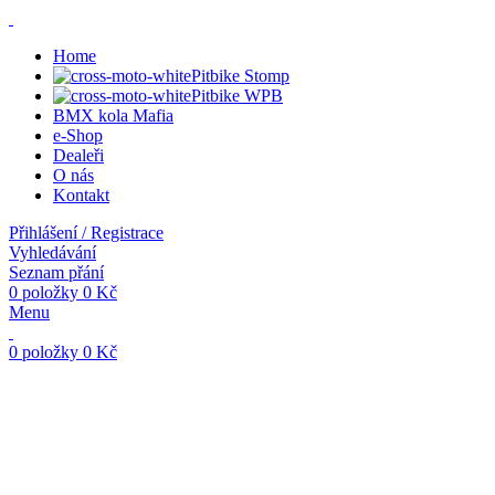
Home
Pitbike Stomp
Pitbike WPB
BMX kola Mafia
e-Shop
Dealeři
O nás
Kontakt
Přihlášení / Registrace
Vyhledávání
Seznam přání
0
položky
0
Kč
Menu
0
položky
0
Kč