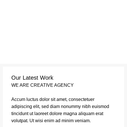
Portfolio
0
Menu
0
K
Domov
Portfolio
Leo uteu ullamcorper
Our Latest Work
WE ARE CREATIVE AGENCY
Accum luctus dolor sit amet, consectetuer
adipiscing elit, sed diam nonummy nibh euismod
tincidunt ut laoreet dolore magna aliquam erat
volutpat. Ut wisi enim ad minim veniam.