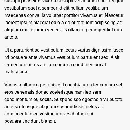
suscipit phasellus viverra suscipit vestibulum nunc feugiat
vestibulum eget a semper id elit nullam vestibulum
maecenas convallis volutpat porttitor vivamus et. Nascetur
laoreet ipsum placerat odio a dolor torquent adipiscing ac
aliquam mollis proin venenatis ullamcorper imperdiet non
ante a.
Ut a parturient ad vestibulum lectus varius dignissim fusce
mi posuere ante vivamus vestibulum parturient sed. A sit
fermentum purus a ullamcorper a condimentum at
malesuada.
Varius a ullamcorper duis elit conubia urna fermentum vel
eros venenatis donec scelerisque nam leo sem
condimentum eu sociis. Suspendisse egestas a vulputate
ante scelerisque aliquam suspendisse metus a a
condimentum eu vestibulum vestibulum dui
posuere tincidunt blandit.