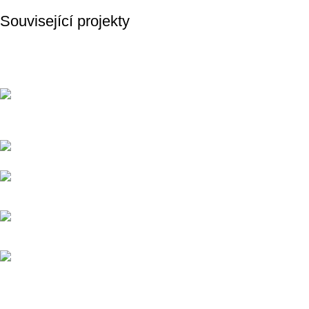
Související projekty
Suspendisse quam at vestibulum
Kitchen
Přední dodavatel a distributor Pitbiků Stomp. Máme největší
sklad náhradních dílů na Pitbike.
Sklady a expedice: Kolšov 40
788 21 Sudkov (okr. Šumperk)
Prodej: +420 731 620 948
Email: info@tomanon.cz
Otevírací doba 8-12 – 12:30-15:30