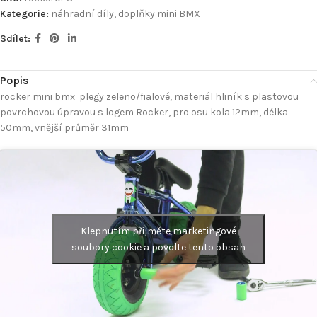
Kategorie:
náhradní díly, doplňky mini BMX
Sdílet:
Popis
rocker mini bmx plegy zeleno/fialové, materiál hliník s plastovou
povrchovou úpravou s logem Rocker, pro osu kola 12mm, délka
50mm, vnější průměr 31mm
Klepnutím přijměte marketingové
soubory cookie a povolte tento obsah