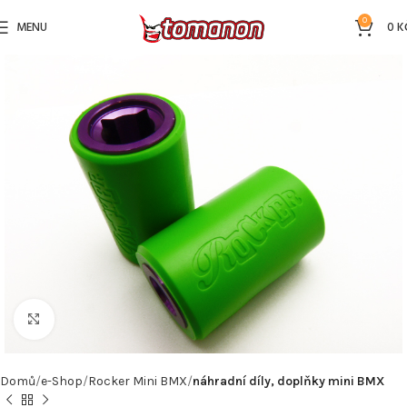
0
MENU
0
K
Kliknutím zvětšíte
Domů
e-Shop
Rocker Mini BMX
náhradní díly, doplňky mini BMX