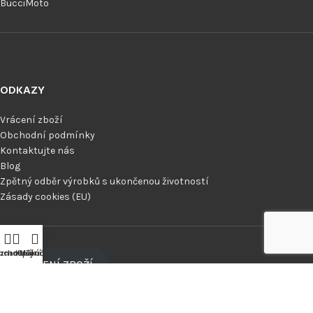
BucciMoto
ODKAZY
Vrácení zboží
Obchodní podmínky
Kontaktujte nás
Blog
Zpětný odběr výrobků s ukončenou životností
Zásady cookies (EU)
znam přání
bchod
Košík
Můj účet
VRÁCENÍ ZBOŽÍ
MENU