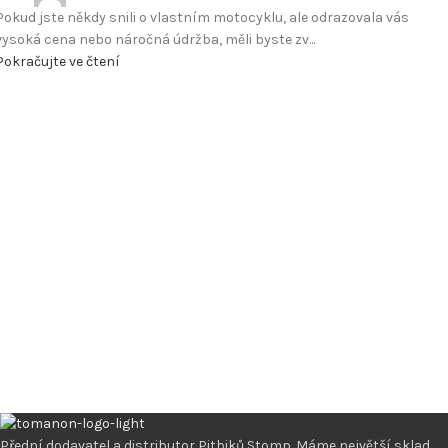
Pokud jste někdy snili o vlastním motocyklu, ale odrazovala vás
vysoká cena nebo náročná údržba, měli byste zv...
Pokračujte ve čtení
Přední dodavatel a distributor Pitbiků Stomp. Máme největší sklad