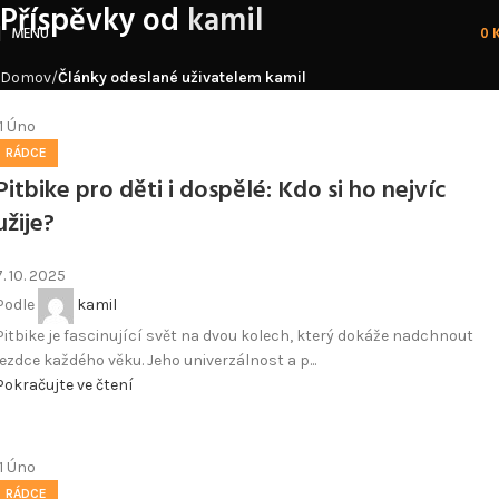
Příspěvky od
kamil
MENU
0
Domov
Články odeslané uživatelem kamil
11
Úno
RÁDCE
Pitbike pro děti i dospělé: Kdo si ho nejvíc
užije?
7. 10. 2025
Podle
kamil
Pitbike je fascinující svět na dvou kolech, který dokáže nadchnout
jezdce každého věku. Jeho univerzálnost a p...
Pokračujte ve čtení
11
Úno
RÁDCE