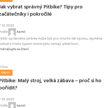
Jak vybrat správný Pitbike? Tipy pro
začátečníky i pokročilé
7. 10. 2025
Podle
kamil
Výběr správného pitbike může být pro mnoho lidí výzvou, zejména
pokud s tímto typem motocyklu nemají předchozí...
Pokračujte ve čtení
11
Úno
RÁDCE
Pitbike: Malý stroj, velká zábava – proč si ho
pořídit?
7. 10. 2025
Podle
kamil