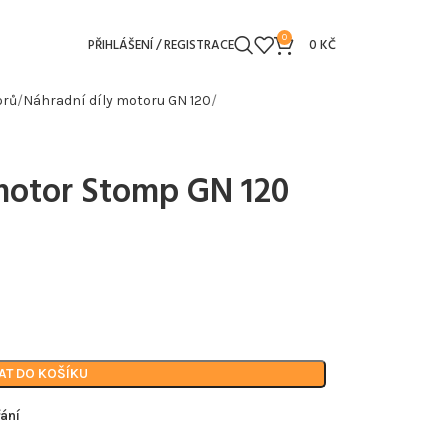
0
PŘIHLÁŠENÍ / REGISTRACE
0
KČ
orů
Náhradní díly motoru GN 120
 motor Stomp GN 120
AT DO KOŠÍKU
ání