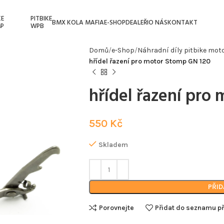
KE
PITBIKE
BMX KOLA MAFIA
E-SHOP
DEALEŘI
O NÁS
KONTAKT
P
WPB
Domů
e-Shop
Náhradní díly pitbike mot
hřídel řazení pro motor Stomp GN 120
hřídel řazení pro
550
Kč
Skladem
PŘID
Porovnejte
Přidat do seznamu př