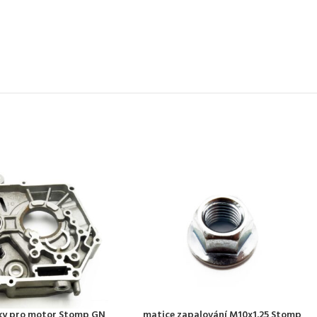
isky pro motor Stomp GN
matice zapalování M10x1.25 Stomp,
PŘIDAT DO KOŠÍKU