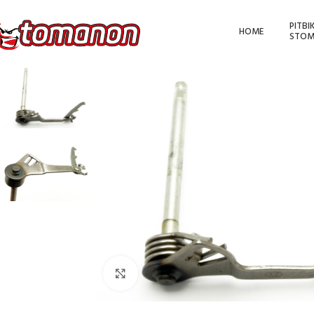
PITBI
HOME
STOM
Kliknutím zvětšíte