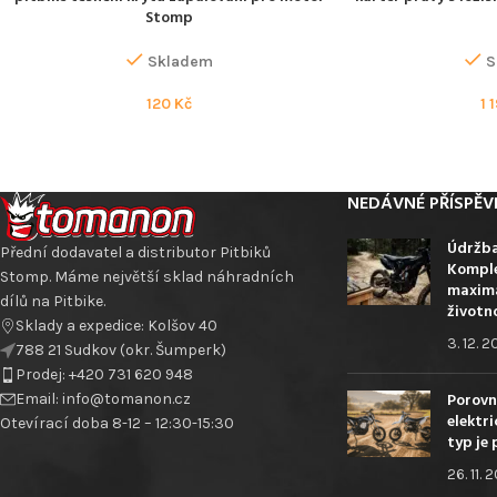
Stomp
Skladem
S
120
Kč
1 
NEDÁVNÉ PŘÍSPĚV
Údržba
Přední dodavatel a distributor Pitbiků
Komple
Stomp. Máme největší sklad náhradních
maximá
dílů na Pitbike.
životn
Sklady a expedice: Kolšov 40
3. 12. 
788 21 Sudkov (okr. Šumperk)
Prodej: +420 731 620 948
Porovn
Email: info@tomanon.cz
elektri
Otevírací doba 8-12 – 12:30-15:30
typ je 
26. 11. 