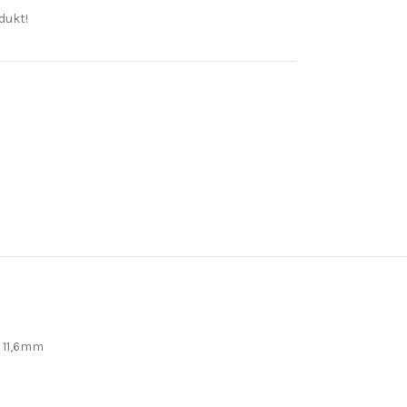
dukt!
– 11,6mm