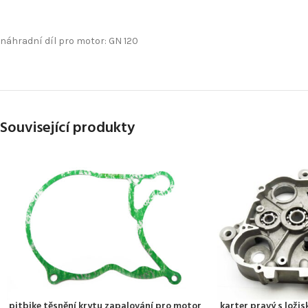
náhradní díl pro motor: GN 120
Související produkty
pitbike těsnění krytu zapalování pro motor
karter pravý s lož
PŘIDAT DO KOŠÍKU
PŘIDAT DO KOŠÍKU