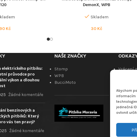
120
DemonX, WPB
kladem
Skladem
190
Kč
30
Kč
KY
NAŠE ZNAČKY
ODKAZ
 elektrického pitbiku:
Stomp
Vrácení 
tní průvodce pro
WPB
Obchodn
lní výkon a dlouhou
BucciMoto
Kontaktu
ost
Blog
Abychom pos
2025
Žádné komentáře
Zpětný o
informacím o
technologie
ukončeno
jedinečná I
Zásady c
ání benzínových a
ovlivnit urči
ckých pitbiků: Který
pro vás ten pravý?
Př
2025
Žádné komentáře