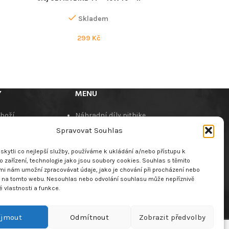
Skladem
299
Kč
Y
MENU
zboží
Náhradní díly pitbike
í podmínky
Náhradní díly pitbike
Spravovat Souhlas
jte nás
motorů
O nás
kytli co nejlepší služby, používáme k ukládání a/nebo přístupu k
dběr výrobků s
Dealeři
 zařízení, technologie jako jsou soubory cookies. Souhlas s těmito
mi nám umožní zpracovávat údaje, jako je chování při procházení nebo
u životností
Kontaktujte nás
D na tomto webu. Nesouhlas nebo odvolání souhlasu může nepříznivě
ookies (EU)
té vlastnosti a funkce.
íjmout
Odmítnout
Zobrazit předvolby