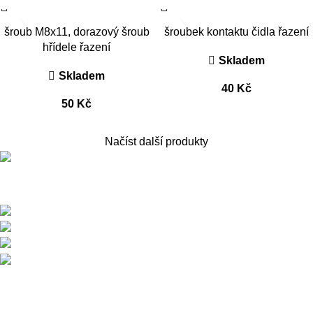
šroub M8x11, dorazový šroub
šroubek kontaktu čidla řazení
hřídele řazení
Skladem
Skladem
40
Kč
50
Kč
Načíst další produkty
Přední dodavatel a distributor Pitbiků Stomp. Máme největší
sklad náhradních dílů na Pitbike.
Sklady a expedice: Kolšov 40
788 21 Sudkov (okr. Šumperk)
Prodej: +420 731 620 948
Email: info@tomanon.cz
Otevírací doba 8-12 – 12:30-15:30
Nedávné příspěvky