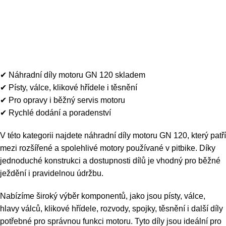
0
Menu
0
K
Náhradní díly motoru GN
120
✔ Náhradní díly motoru GN 120 skladem
✔ Písty, válce, klikové hřídele i těsnění
✔ Pro opravy i běžný servis motoru
✔ Rychlé dodání a poradenství
V této kategorii najdete náhradní díly motoru GN 120, který patří
mezi rozšířené a spolehlivé motory používané v pitbike. Díky
jednoduché konstrukci a dostupnosti dílů je vhodný pro běžné
ježdění i pravidelnou údržbu.
Nabízíme široký výběr komponentů, jako jsou písty, válce,
hlavy válců, klikové hřídele, rozvody, spojky, těsnění i další díly
potřebné pro správnou funkci motoru. Tyto díly jsou ideální pro