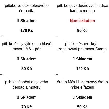
pitbike kolečko olejového
pitbike odvzdušňovací hadice
čerpadla
karteru motoru
Skladem
Není skladem
170
Kč
90
Kč
pitbike štefty výfuku na hlavě
pitbike těsnění krytu
motoru M6 – pár
zapalování pro motor Stomp
Skladem
Skladem
50
Kč
120
Kč
pitbike těsnění olejového
šroub M8x11, dorazový šroub
čerpadla motoru
hřídele řazení
Skladem
Skladem
70
Kč
50
Kč