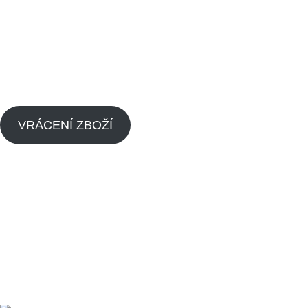
Kontaktujte nás
Blog
Zpětný odběr výrobků s ukončenou životností
Zásady cookies (EU)
VRÁCENÍ ZBOŽÍ
Menu
Náhradní díly pitbike
Náhradní díly pitbike motorů
O nás
Dealeři
Kontaktujte nás
Made by
Analyze
Today
2024
SEO Agency
.