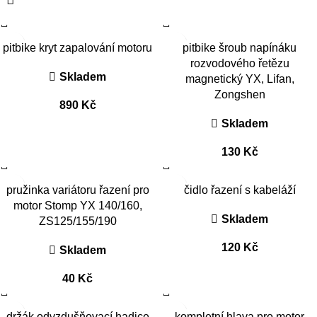
pitbike kryt zapalování motoru
pitbike šroub napínáku
rozvodového řetězu
Skladem
magnetický YX, Lifan,
Zongshen
890
Kč
Skladem
130
Kč
pružinka variátoru řazení pro
čidlo řazení s kabeláží
motor Stomp YX 140/160,
Skladem
ZS125/155/190
120
Kč
Skladem
40
Kč
držák odvzdušňovací hadice
kompletní hlava pro motor