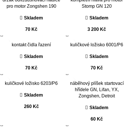
pro motor Zongshen 190
Stomp GN 120
Skladem
Skladem
70
Kč
3 200
Kč
kontakt čidla řazení
kuličkové ložisko 6001/P6
Skladem
Skladem
70
Kč
70
Kč
kuličkové ložisko 6203/P6
náběhový plíšek startovací
hřídele GN, Lifan, YX,
Skladem
Zongshen, Detroit
260
Kč
Skladem
60
Kč