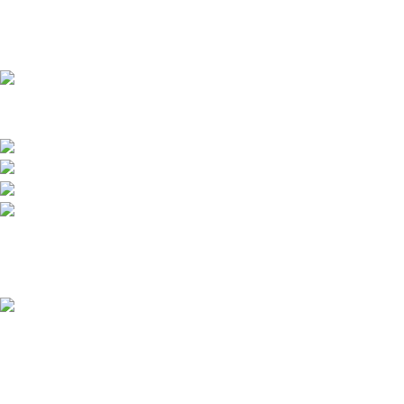
Přední dodavatel a distributor Pitbiků Stomp. Máme největší
sklad náhradních dílů na Pitbike.
Sklady a expedice: Kolšov 40
788 21 Sudkov (okr. Šumperk)
Prodej: +420 731 620 948
Email: info@tomanon.cz
Otevírací doba 8-12 – 12:30-15:30
Nedávné příspěvky
Údržba elektrického pitbiku:
Kompletní průvodce pro
maximální výkon a dlouhou
životnost
3. 12. 2025
Žádné