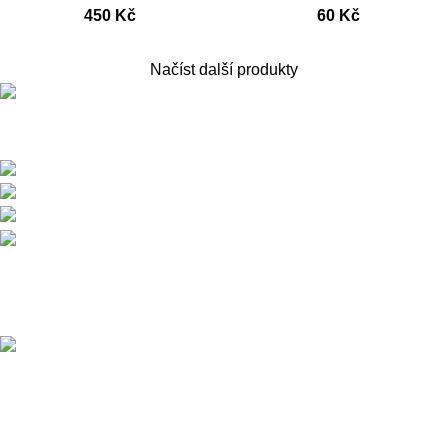
450
Kč
60
Kč
Načíst další produkty
Přední dodavatel a distributor Pitbiků Stomp. Máme největší
sklad náhradních dílů na Pitbike.
Sklady a expedice: Kolšov 40
788 21 Sudkov (okr. Šumperk)
Prodej: +420 731 620 948
Email: info@tomanon.cz
Otevírací doba 8-12 – 12:30-15:30
Nedávné příspěvky
Údržba elektrického pitbiku:
Kompletní průvodce pro
maximální výkon a dlouhou
životnost
3. 12. 2025
Žádné