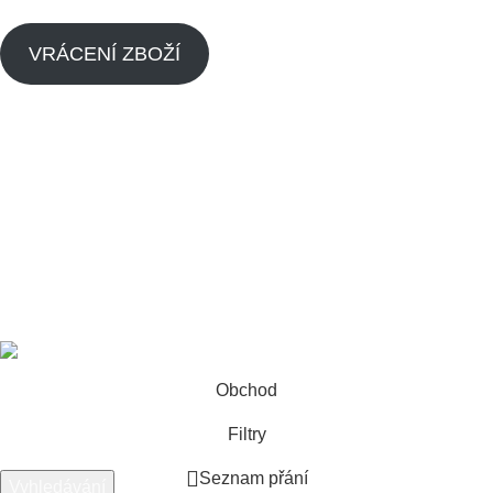
VRÁCENÍ ZBOŽÍ
Menu
Náhradní díly pitbike
Náhradní díly pitbike motorů
O nás
Dealeři
Kontaktujte nás
Made by
Analyze
Today
2024
SEO Agency
.
Obchod
Filtry
Seznam přání
Vyhledávání