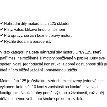
Náhradní díly motoru Lifan
0
Menu
0
K
125
✔ Náhradní díly motoru Lifan 125 skladem
✔ Písty, válce, klikové hřídele i těsnění
✔ Pro opravy, servis i běžné úpravy motoru
✔ Rychlé dodání a poradenství
V této kategorii najdete náhradní díly motoru Lifan 125, který
patří mezi nejrozšířenější motory používané v pitbike. Díky své
spolehlivosti, jednoduché konstrukci a dobré dostupnosti dílů je
ideální pro běžné ježdění i pravidelnou údržbu.
Motor Lifan 125 je čtyřtaktní, vzduchem chlazený jednoválec s
výkonem kolem 9–10 koní v závislosti na konkrétní verzi a
konfiguraci. Nabízí dobrý poměr výkonu a životnosti, což z něj
dělá oblíbenou volbu pro široké spektrum jezdců.