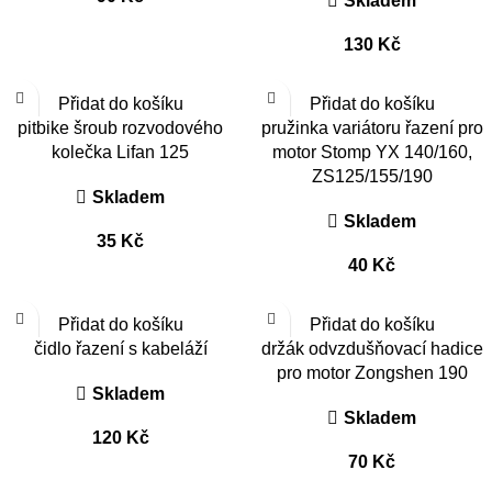
Skladem
130
Kč
Přidat do košíku
Přidat do košíku
pitbike šroub rozvodového
pružinka variátoru řazení pro
kolečka Lifan 125
motor Stomp YX 140/160,
ZS125/155/190
Skladem
Skladem
35
Kč
40
Kč
Přidat do košíku
Přidat do košíku
čidlo řazení s kabeláží
držák odvzdušňovací hadice
pro motor Zongshen 190
Skladem
Skladem
120
Kč
70
Kč