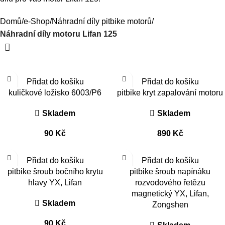
Domů
e-Shop
Náhradní díly pitbike motorů
Náhradní díly motoru Lifan 125
Přidat do košíku
Přidat do košíku
kuličkové ložisko 6003/P6
pitbike kryt zapalování motoru
Skladem
Skladem
90
Kč
890
Kč
Přidat do košíku
Přidat do košíku
pitbike šroub bočního krytu
pitbike šroub napínáku
hlavy YX, Lifan
rozvodového řetězu
magnetický YX, Lifan,
Skladem
Zongshen
90
Kč