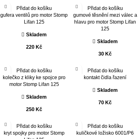
Přidat do košíku
Přidat do košíku
gufera ventilů pro motor Stomp
gumové těsnění mezi válec a
Lifan 125
hlavu pro motor Stomp Lifan
125
Skladem
Skladem
220
Kč
30
Kč
Přidat do košíku
Přidat do košíku
kolečko z kliky ke spojce pro
kontakt čidla řazení
motor Stomp Lifan 125
Skladem
Skladem
70
Kč
250
Kč
Přidat do košíku
Přidat do košíku
kryt spojky pro motor Stomp
kuličkové ložisko 6001/P6