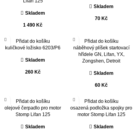
Lifan 125
Skladem
Skladem
70
Kč
1 490
Kč
Přidat do košíku
Přidat do košíku
kuličkové ložisko 6203/P6
náběhový plíšek startovací
hřídele GN, Lifan, YX,
Skladem
Zongshen, Detroit
260
Kč
Skladem
60
Kč
Přidat do košíku
Přidat do košíku
olejové čerpadlo pro motor
osazená podložka spojky pro
Stomp Lifan 125
motor Stomp Lifan 125
Skladem
Skladem