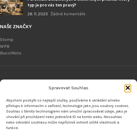
typ je pro vás ten pravý?
26. 11. 2025
Žádné komentáře
NAŠE ZNAČKY
Stomp
WPB
BucciMoto
Spravovat Souhlas
ODKAZY
Abychom poskytli co nejlepší služby, používáme k ukládání a/nebo
Vrácení zboží
přístupu k informacím o zařízení, technologie jako jsou soubory cookies.
Obchodní podmínky
Souhlas s těmito technologiemi nám umožní zpracovávat údaje, jako je
chování při procházení nebo jedinečná ID na tomto webu. Nesouhlas
Kontaktujte nás
nebo odvolání souhlasu může nepříznivě ovlivnit určité vlastnosti a
Blog
funkce.
Zpětný odběr výrobků s ukončenou životností