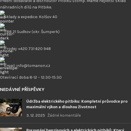
Přední dodavatel a distributor Pitbiků Stomp. Máme největší sklad
náhradních dílů na Pitbike.
Sklady a expedice: Kolšov 40
788 21 Sudkov (okr. Šumperk)
Prodej: +420 731 620 948
Email: info@tomanon.cz
Otevírací doba 8-12 – 12:30-15:30
NEDÁVNÉ PŘÍSPĚVKY
Údržba elektrického pitbiku: Kompletní průvodce pro
maximální výkon a dlouhou životnost
3. 12. 2025
Žádné komentáře
Porovnání benzínových a elektrických pitbiků: Který