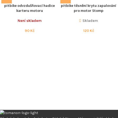
pitbike odvzdušňovací hadice
pitbike těsnění krytu zapalování
karteru motoru
pro motor Stomp
Není skladem
Skladem
90
Kč
120
Kč