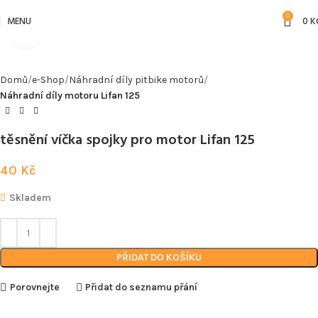
0
MENU
0
K
Kliknutím zvětšíte
Domů
e-Shop
Náhradní díly pitbike motorů
Náhradní díly motoru Lifan 125
těsnění víčka spojky pro motor Lifan 125
40
Kč
Skladem
PŘIDAT DO KOŠÍKU
Porovnejte
Přidat do seznamu přání