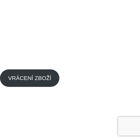
Vrácení zboží
Obchodní podmínky
Kontaktujte nás
Blog
Zpětný odběr výrobků s ukončenou životností
Zásady cookies (EU)
VRÁCENÍ ZBOŽÍ
Menu
Náhradní díly pitbike
Náhradní díly pitbike motorů
O nás
Dealeři