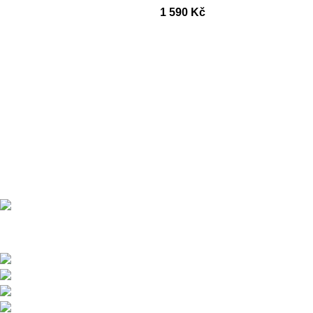
1 590
Kč
Přední dodavatel a distributor Pitbiků Stomp. Máme největší
sklad náhradních dílů na Pitbike.
Sklady a expedice: Kolšov 40
788 21 Sudkov (okr. Šumperk)
Prodej: +420 731 620 948
Email: info@tomanon.cz