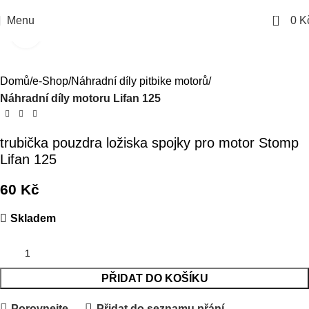
0
Menu
0
K
Kliknutím zvětšíte
Domů
e-Shop
Náhradní díly pitbike motorů
Náhradní díly motoru Lifan 125
trubička pouzdra ložiska spojky pro motor Stomp
Lifan 125
60
Kč
Skladem
PŘIDAT DO KOŠÍKU
Porovnejte
Přidat do seznamu přání