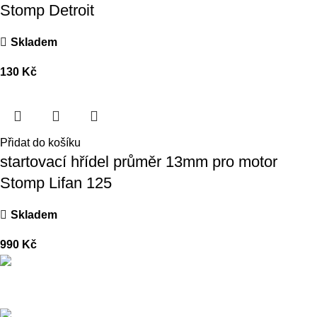
Stomp Detroit
Skladem
130
Kč
Přidat do košíku
startovací hřídel průměr 13mm pro motor
Stomp Lifan 125
Skladem
990
Kč
Přední dodavatel a distributor Pitbiků Stomp. Máme největší
sklad náhradních dílů na Pitbike.
Sklady a expedice: Kolšov 40